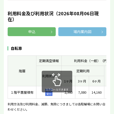
利用料金及び利用状況（2026年08月06日現
在）
申込
場内案内図
自転車
定期満空情報
利用料金（一般）（円）
階層
定期利用
利用状況
一時
1ヶ月
3ヶ月
6ヶ月
スクロールできます
WEB
１階平置屋根有
2,360
7,080
14,160
1
受付
利用方法及び利用料金、減額、免除につきましては各駐輪場にお問い合
わせください。