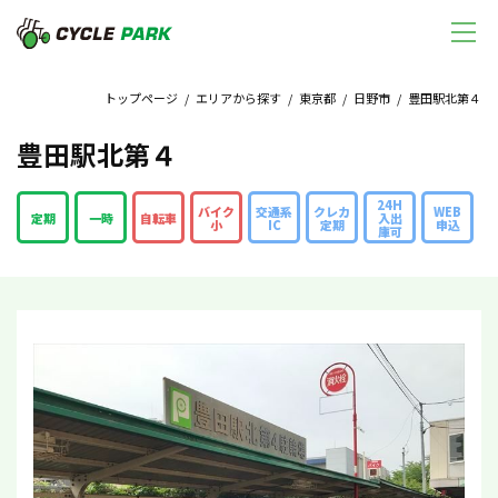
トップページ
/
エリアから探す
/
東京都
/
日野市
/ 豊田駅北第４
豊田駅北第４
24H
バイク
交通系
クレカ
WEB
定期
一時
自転車
入出
小
IC
定期
申込
庫可