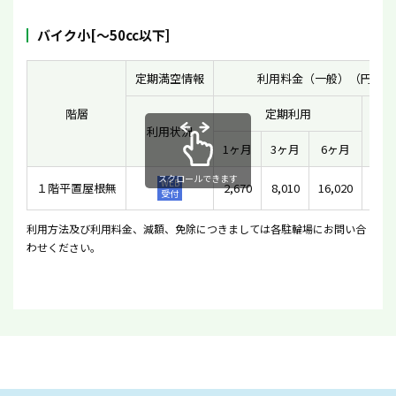
バイク小[〜50cc以下]
定期満空情報
利用料金（一般）（円）
階層
定期利用
利用状況
一時
1ヶ月
3ヶ月
6ヶ月
スクロールできます
WEB
１階平置屋根無
2,670
8,010
16,020
2
受付
利用方法及び利用料金、減額、免除につきましては各駐輪場にお問い合
わせください。