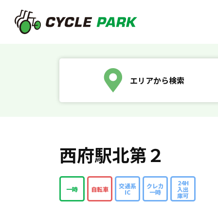
エリアから検索
西府駅北第２
24H
交通系
クレカ
一時
自転車
入出
IC
一時
庫可