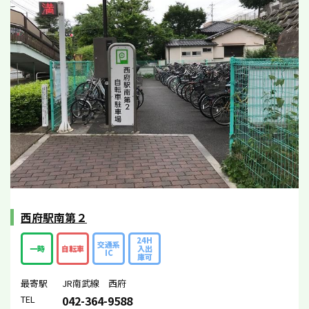
西府駅南第２
24H
交通系
一時
自転車
入出
IC
庫可
最寄駅
JR南武線 西府
TEL
042-364-9588