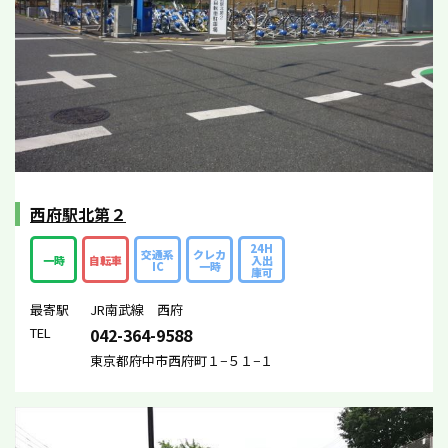
西府駅北第２
24H
交通系
クレカ
一時
自転車
入出
IC
一時
庫可
最寄駅
JR南武線 西府
TEL
042-364-9588
東京都府中市西府町１−５１−１