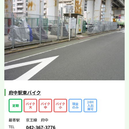
府中駅東バイク
24H
バイク
バイク
バイク
現金
定期
入出
大
中
小
のみ
庫可
最寄駅
京王線 府中
TEL
042-367-3776