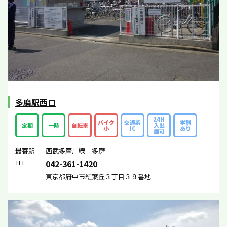
多磨駅西口
24H
バイク
交通系
学割
定期
一時
自転車
入出
小
IC
あり
庫可
最寄駅
西武多摩川線 多磨
TEL
042-361-1420
東京都府中市紅葉丘３丁目３９番地