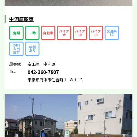
中河原駅東
バイク
バイク
バイク
交通系
定期
一時
自転車
大
中
小
IC
24H
学割
入出
あり
庫可
最寄駅
京王線 中河原
TEL
042-360-7807
東京都府中市住吉町１−８１−３