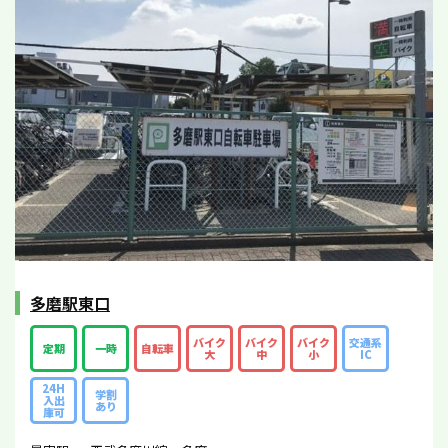
多磨駅東口
バイク
バイク
バイク
交通系
定期
一時
自転車
大
中
小
IC
24H
学割
入出
あり
庫可