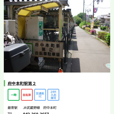
府中本町駅第２
24H
交通系
一時
自転車
入出
IC
庫可
最寄駅
JR武蔵野線 府中本町
TEL
042-360-2657