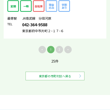
現金
学割
定期
一時
自転車
のみ
あり
最寄駅
JR南武線 分倍河原
TEL
042-364-9588
東京都府中市片町２−１７−６
«
1
2
»
25件
東京都の市町村区へ戻る