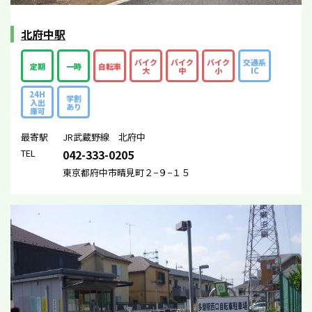
北府中駅
バイク
バイク
バイク
交通系
定期
一時
自転車
大
中
小
IC
24H
学割
入出
あり
庫可
最寄駅
JR武蔵野線 北府中
TEL
042-333-0205
東京都府中市晴見町２−９−１５