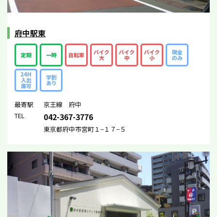
府中駅東
バイク
バイク
バイク
現金
定期
一時
自転車
大
中
小
のみ
24H
学割
入出
あり
庫可
最寄駅
京王線 府中
TEL
042-367-3776
東京都府中市宮町１−１７−５