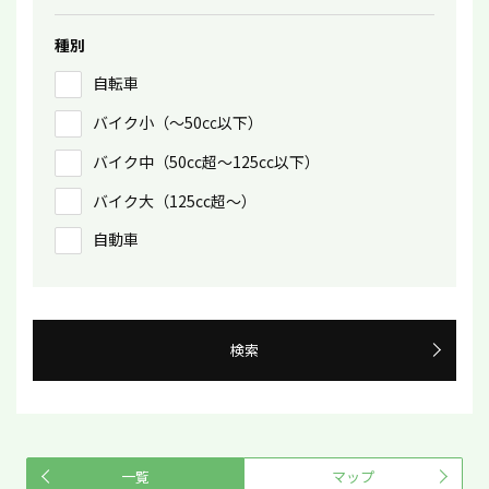
種別
自転車
バイク小（〜50㏄以下）
バイク中（50cc超〜125cc以下）
バイク大（125cc超〜）
自動車
検索
一覧
マップ