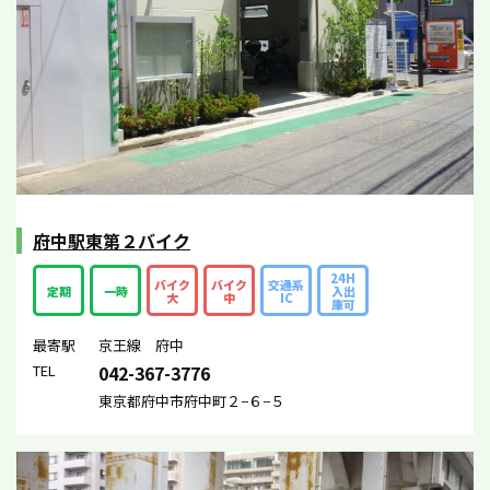
府中駅東第２バイク
24H
バイク
バイク
交通系
定期
一時
入出
大
中
IC
庫可
最寄駅
京王線 府中
TEL
042-367-3776
東京都府中市府中町２−６−５