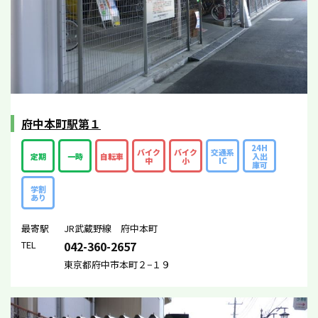
府中本町駅第１
24H
バイク
バイク
交通系
定期
一時
自転車
入出
中
小
IC
庫可
学割
あり
最寄駅
JR武蔵野線 府中本町
TEL
042-360-2657
東京都府中市本町２−１９