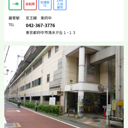
24H
交通系
一時
自転車
入出
IC
庫可
最寄駅
京王線 東府中
TEL
042-367-3776
東京都府中市清水が丘１−１３