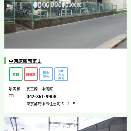
中河原駅西第１
24H
現金
定期
自転車
入出
のみ
庫可
最寄駅
京王線 中河原
TEL
042-361-9908
東京都府中市住吉町５−４−５