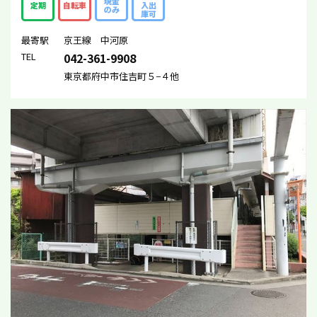
現金
定期
自転車
入出
のみ
庫可
最寄駅
京王線 中河原
TEL
042-361-9908
東京都府中市住吉町５−４他