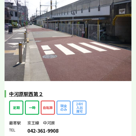
中河原駅西第２
24H
現金
定期
一時
自転車
入出
のみ
庫可
最寄駅
京王線 中河原
TEL
042-361-9908