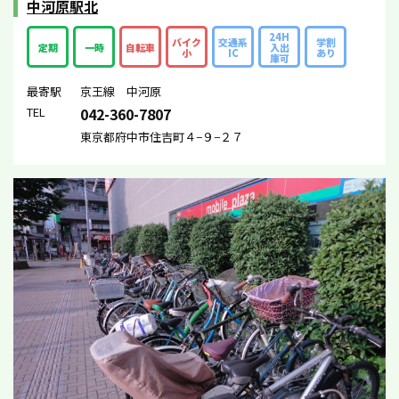
中河原駅北
24H
バイク
交通系
学割
定期
一時
自転車
入出
小
IC
あり
庫可
最寄駅
京王線 中河原
TEL
042-360-7807
東京都府中市住吉町４−９−２７