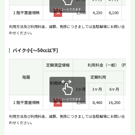
スクロールできます
１階平置屋根無
満
1,500
4,230
8,100
-
利用方法及び利用料金、減額、免除につきましては各駐輪場にお問い合
わせください。
バイク小[〜50cc以下]
定期満空情報
利用料金（一般）（円）
階層
定期利用
利用状況
一時
1ヶ月
3ヶ月
6ヶ月
スクロールできます
１階平置屋根無
満
3,000
8,460
16,200
利用方法及び利用料金、減額、免除につきましては各駐輪場にお問い合
わせください。