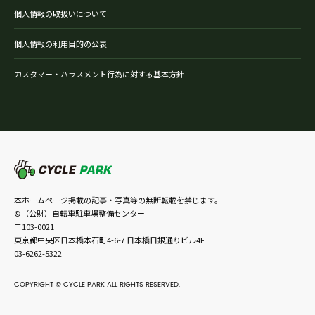
個人情報の取扱いについて
個人情報の利用目的の公表
カスタマー・ハラスメント行為に対する基本方針
本ホームページ掲載の記事・写真等の無断転載を禁じます。
©（公財）自転車駐車場整備センター
〒103-0021
東京都中央区日本橋本石町4-6-7 日本橋日銀通りビル4F
03-6262-5322
COPYRIGHT © CYCLE PARK ALL RIGHTS RESERVED.