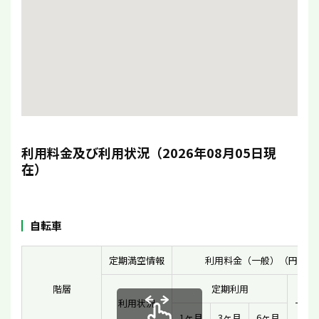
利用料金及び利用状況（2026年08月05日現
在）
自転車
定期満空情報
利用料金（一般）（円）
階層
定期利用
利用状況
一時
1ヶ月
3ヶ月
6ヶ月