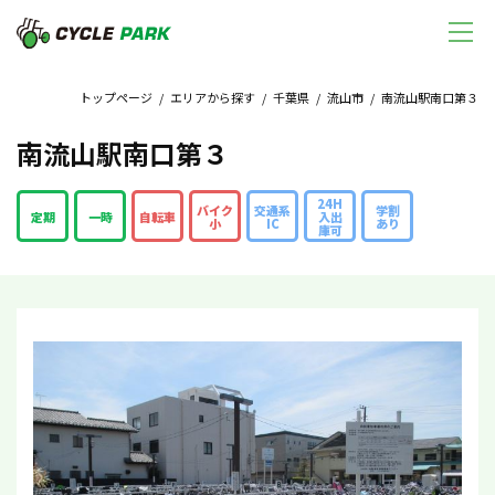
トップページ
/
エリアから探す
/
千葉県
/
流山市
/ 南流山駅南口第３
南流山駅南口第３
24H
バイク
交通系
学割
定期
一時
自転車
入出
小
IC
あり
庫可