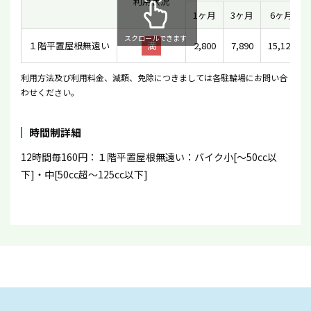
利用状況
1ヶ月
3ヶ月
6ヶ月
スクロールできます
１階平置屋根無遠い
満
2,800
7,890
15,120
利用方法及び利用料金、減額、免除につきましては各駐輪場にお問い合
わせください。
時間制詳細
12時間毎160円：１階平置屋根無遠い：バイク小[〜50cc以
下]・中[50cc超〜125cc以下]