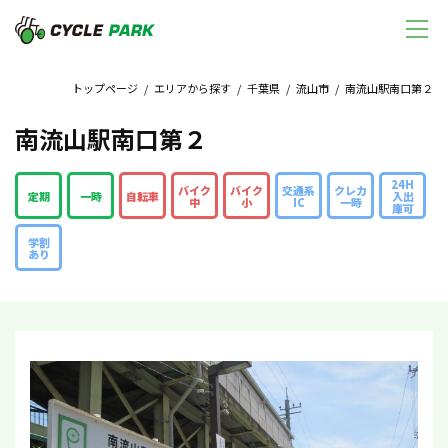
トップページ
/
エリアから探す
/
千葉県
/
流山市
/ 南流山駅南口第２
南流山駅南口第２
24H
バイク
バイク
交通系
クレカ
定期
一時
自転車
入出
中
小
IC
一時
庫可
学割
あり