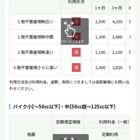
利用状況
1ヶ月
3ヶ月
6ヶ月
１階平置屋根無近い
満
1,500
4,230
8,100
１階平置屋根無中間
満
1,300
3,660
7,020
スクロールできます
１階平置屋根無遠い
満
1,100
3,100
5,940
１階平置屋根さらに遠い
満
1,000
2,820
5,400
利用方法及び利用料金、減額、免除につきましては各駐輪場にお問い合
わせください。
バイク小[〜50cc以下]・中[50cc超〜125cc以下]
定期満空情報
利用料金（一般）（円
階層
定期利用