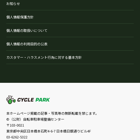
お知らせ
個人情報保護方針
個人情報の取扱いについて
個人情報の利用目的の公表
カスタマー・ハラスメント行為に対する基本方針
本ホームページ掲載の記事・写真等の無断転載を禁じます。
©（公財）自転車駐車場整備センター
〒103-0021
東京都中央区日本橋本石町4-6-7 日本橋日銀通りビル4F
03-6262-5322