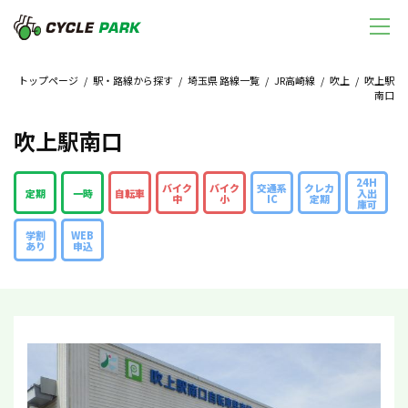
トップページ
/
駅・路線から探す
/
埼玉県 路線一覧
/
JR高崎線
/
吹上
/ 吹上駅
南口
吹上駅南口
24H
バイク
バイク
交通系
クレカ
定期
一時
自転車
入出
中
小
IC
定期
庫可
学割
WEB
あり
申込