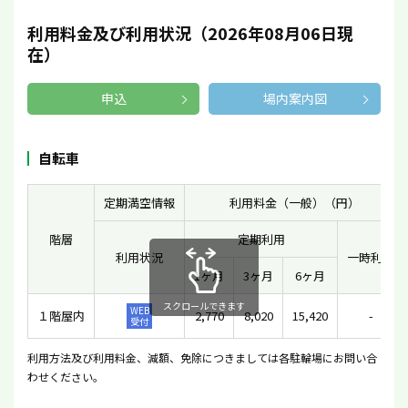
利用料金及び利用状況（2026年08月06日現
在）
申込
場内案内図
自転車
定期満空情報
利用料金（一般）（円）
階層
定期利用
利用状況
一時利用
1ヶ月
3ヶ月
6ヶ月
スクロールできます
WEB
１階屋内
2,770
8,020
15,420
-
受付
利用方法及び利用料金、減額、免除につきましては各駐輪場にお問い合
わせください。