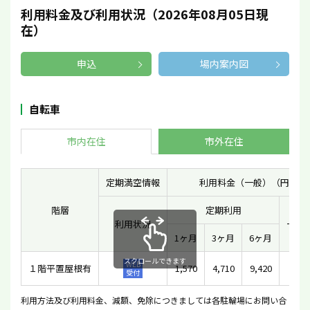
利用料金及び利用状況（2026年08月05日現
在）
申込
場内案内図
自転車
市内在住
市外在住
定期満空情報
利用料金（一般）（円）
階層
定期利用
利用状況
一時
1ヶ月
3ヶ月
6ヶ月
スクロールできます
WEB
１階平置屋根有
1,570
4,710
9,420
11
受付
利用方法及び利用料金、減額、免除につきましては各駐輪場にお問い合