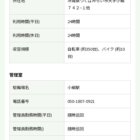
所在地
茨城県つくばみらい市大字小絹
７４２−１他
利用時間(平日)
24時間
利用時間(休日)
24時間
収容規模
自転車 (約350台)、バイク (約10
台)
管理室
駐輪場名
小絹駅
電話番号
050-1807-0921
管理員勤務時間(平日)
随時巡回
管理員勤務時間()
随時巡回