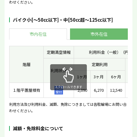
わせください。
バイク小[〜50cc以下]・中[50cc超〜125cc以下]
市内在住
市外在住
定期満空情報
利用料金（一般）（円）
階層
定期利用
利用状況
一時
1ヶ月
3ヶ月
6ヶ月
スクロールできます
WEB
１階平置屋根有
2,090
6,270
12,540
2
受付
利用方法及び利用料金、減額、免除につきましては各駐輪場にお問い合
わせください。
減額・免除料金について