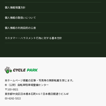
個人情報保護方針
個人情報の取扱いについて
個人情報の利用目的の公表
カスタマー・ハラスメント行為に対する基本方針
本ホームページ掲載の記事・写真等の無断転載を禁じます。
©（公財）自転車駐車場整備センター
〒103-0021
東京都中央区日本橋本石町4-6-7 日本橋日銀通りビル4F
03-6262-5322