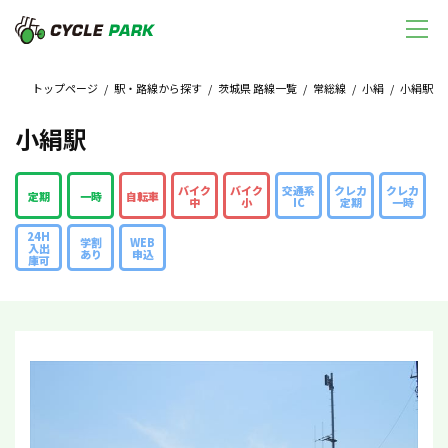
トップページ
/
駅・路線から探す
/
茨城県 路線一覧
/
常総線
/
小絹
/ 小絹駅
小絹駅
バイク
バイク
交通系
クレカ
クレカ
定期
一時
自転車
中
小
IC
定期
一時
24H
学割
WEB
入出
あり
申込
庫可