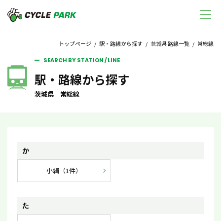
トップページ
/
駅・路線から探す
/
茨城県 路線一覧
/ 常総線
SEARCH BY STATION / LINE
駅・路線から探す
茨城県 常総線
か
小絹（1件）
た