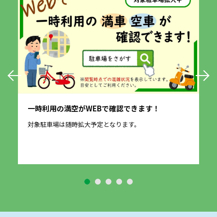
一時利用の満空がWEBで確認できます！
愛
に
対象駐車場は随時拡大予定となります。
2
す