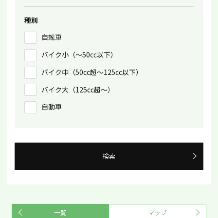
種別
自転車
バイク小（〜50㏄以下）
バイク中（50cc超〜125cc以下）
バイク大（125cc超〜）
自動車
検索
一覧
マップ