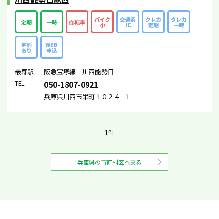
バイク
交通系
クレカ
クレカ
定期
一時
自転車
小
IC
定期
一時
学割
WEB
あり
申込
最寄駅
阪急宝塚線 川西能勢口
TEL
050-1807-0921
兵庫県川西市栄町１０２４−１
1件
兵庫県の市町村区へ戻る