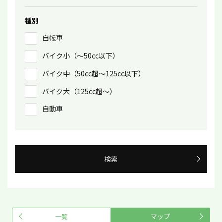
種別
自転車
バイク小（〜50㏄以下）
バイク中（50cc超〜125cc以下）
バイク大（125cc超〜）
自動車
検索
一覧
マップ