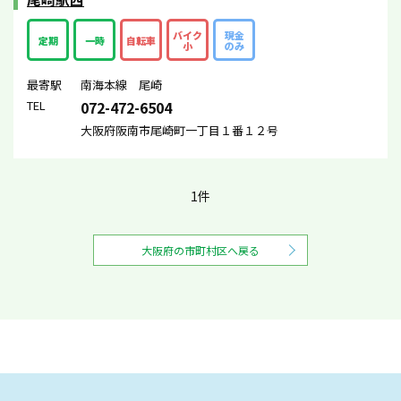
バイク
現金
定期
一時
自転車
小
のみ
最寄駅
南海本線 尾崎
TEL
072-472-6504
大阪府阪南市尾崎町一丁目１番１２号
1件
大阪府の市町村区へ戻る