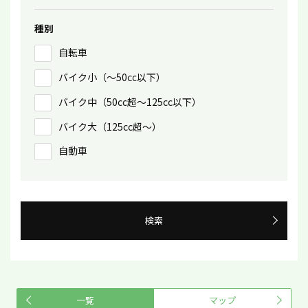
種別
自転車
バイク小（〜50㏄以下）
バイク中（50cc超〜125cc以下）
バイク大（125cc超〜）
自動車
検索
一覧
マップ