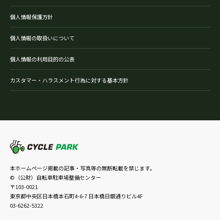
個人情報保護方針
個人情報の取扱いについて
個人情報の利用目的の公表
カスタマー・ハラスメント行為に対する基本方針
本ホームページ掲載の記事・写真等の無断転載を禁じます。
©（公財）自転車駐車場整備センター
〒103-0021
東京都中央区日本橋本石町4-6-7 日本橋日銀通りビル4F
03-6262-5322