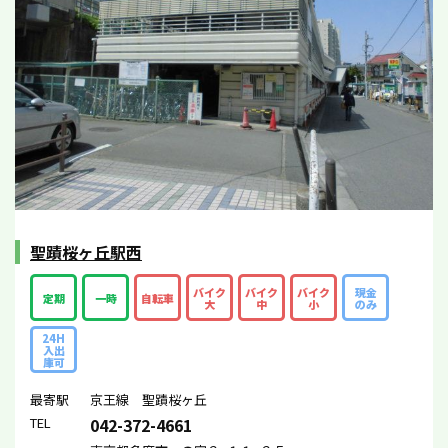
聖蹟桜ヶ丘駅西
バイク
バイク
バイク
現金
定期
一時
自転車
大
中
小
のみ
24H
入出
庫可
最寄駅
京王線 聖蹟桜ヶ丘
TEL
042-372-4661