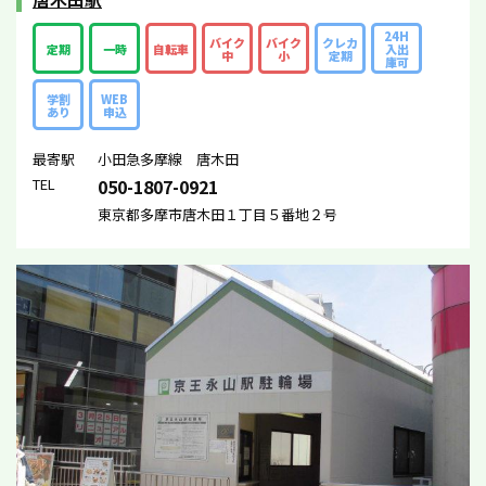
24H
バイク
バイク
クレカ
定期
一時
自転車
入出
中
小
定期
庫可
学割
WEB
あり
申込
最寄駅
小田急多摩線 唐木田
TEL
050-1807-0921
東京都多摩市唐木田１丁目５番地２号