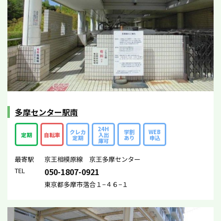
多摩センター駅南
24H
クレカ
学割
WEB
定期
自転車
入出
定期
あり
申込
庫可
最寄駅
京王相模原線 京王多摩センター
TEL
050-1807-0921
東京都多摩市落合１−４６−１