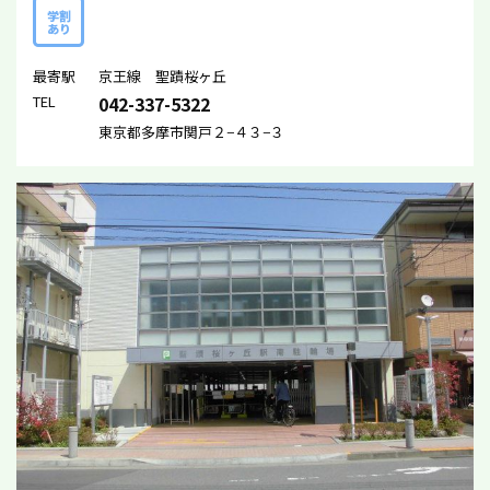
学割
あり
最寄駅
京王線 聖蹟桜ヶ丘
TEL
042-337-5322
東京都多摩市関戸２−４３−３