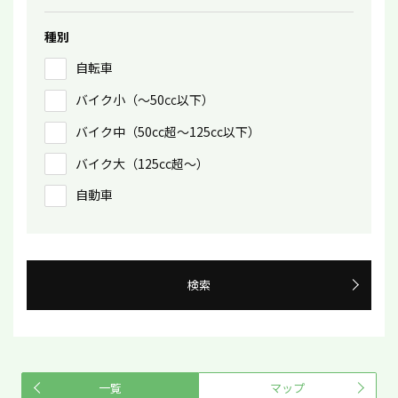
種別
自転車
バイク小（〜50㏄以下）
バイク中（50cc超〜125cc以下）
バイク大（125cc超〜）
自動車
検索
一覧
マップ