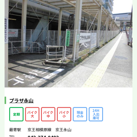
プラザ永山
24H
バイク
バイク
バイク
現金
定期
入出
大
中
小
のみ
庫可
最寄駅
京王相模原線 京王永山
TEL