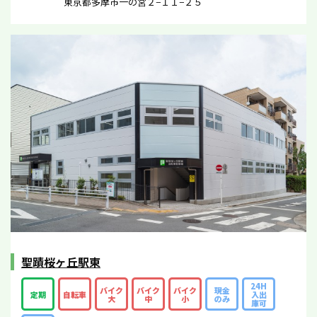
東京都多摩市一の宮２−１１−２５
聖蹟桜ヶ丘駅東
24H
バイク
バイク
バイク
現金
定期
自転車
入出
大
中
小
のみ
庫可