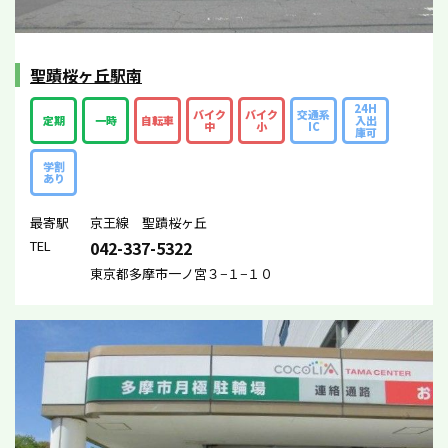
聖蹟桜ヶ丘駅南
24H
バイク
バイク
交通系
定期
一時
自転車
入出
中
小
IC
庫可
学割
あり
最寄駅
京王線 聖蹟桜ヶ丘
TEL
042-337-5322
東京都多摩市一ノ宮３−１−１０