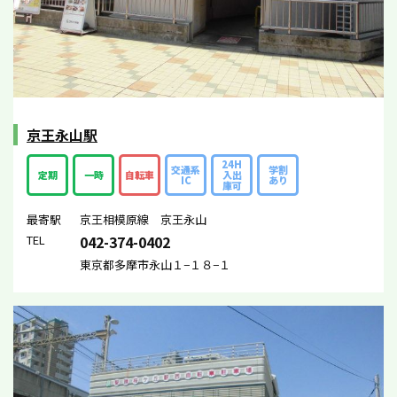
京王永山駅
24H
交通系
学割
定期
一時
自転車
入出
IC
あり
庫可
最寄駅
京王相模原線 京王永山
TEL
042-374-0402
東京都多摩市永山１−１８−１