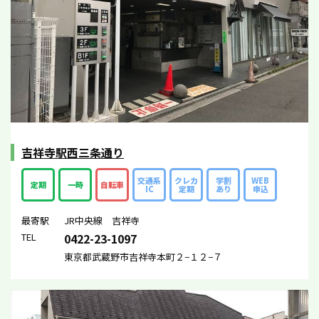
吉祥寺駅西三条通り
交通系
クレカ
学割
WEB
定期
一時
自転車
IC
定期
あり
申込
最寄駅
JR中央線 吉祥寺
TEL
0422-23-1097
東京都武蔵野市吉祥寺本町２−１２−７