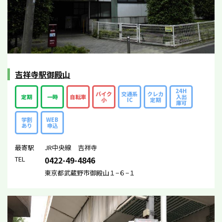
吉祥寺駅御殿山
24H
バイク
交通系
クレカ
定期
一時
自転車
入出
小
IC
定期
庫可
学割
WEB
あり
申込
最寄駅
JR中央線 吉祥寺
TEL
0422-49-4846
東京都武蔵野市御殿山１−６−１