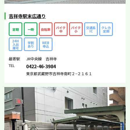
吉祥寺駅末広通り
バイク
バイク
交通系
クレカ
定期
一時
自転車
中
小
IC
定期
24H
学割
WEB
入出
あり
申込
庫可
最寄駅
JR中央線 吉祥寺
TEL
0422-46-3984
東京都武蔵野市吉祥寺南町２−２１６１