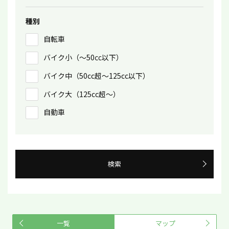
種別
自転車
バイク小（〜50㏄以下）
バイク中（50cc超〜125cc以下）
バイク大（125cc超〜）
自動車
検索
一覧
マップ