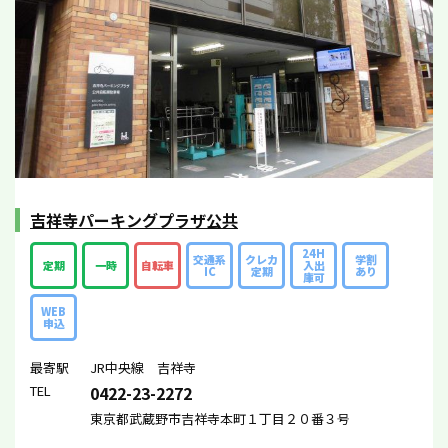
吉祥寺パーキングプラザ公共
24H
交通系
クレカ
学割
定期
一時
自転車
入出
IC
定期
あり
庫可
WEB
申込
最寄駅
JR中央線 吉祥寺
TEL
0422-23-2272
東京都武蔵野市吉祥寺本町１丁目２０番３号