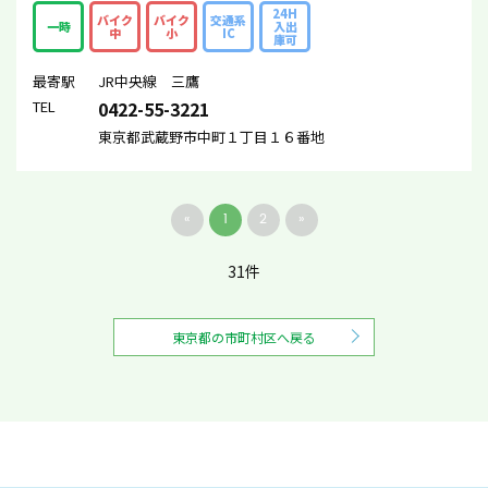
24H
バイク
バイク
交通系
一時
入出
中
小
IC
庫可
最寄駅
JR中央線 三鷹
TEL
0422-55-3221
東京都武蔵野市中町１丁目１６番地
«
1
2
»
31件
東京都の市町村区へ戻る