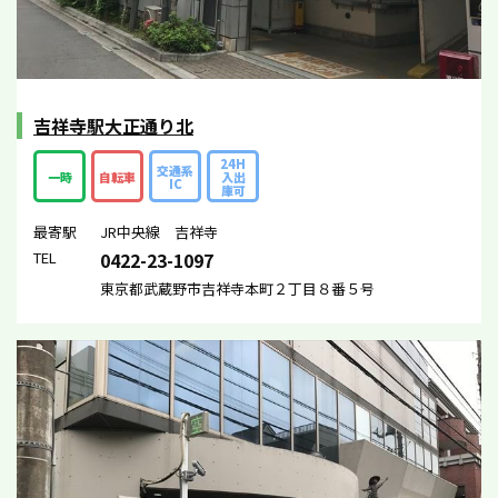
吉祥寺駅大正通り北
24H
交通系
一時
自転車
入出
IC
庫可
最寄駅
JR中央線 吉祥寺
TEL
0422-23-1097
東京都武蔵野市吉祥寺本町２丁目８番５号