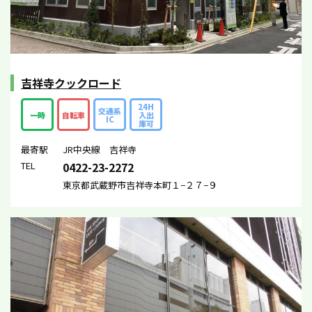
吉祥寺クックロード
24H
交通系
一時
自転車
入出
IC
庫可
最寄駅
JR中央線 吉祥寺
TEL
0422-23-2272
東京都武蔵野市吉祥寺本町１−２７−９