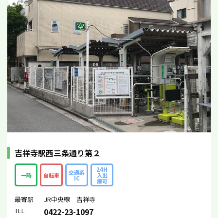
吉祥寺駅西三条通り第２
24H
交通系
一時
自転車
入出
IC
庫可
最寄駅
JR中央線 吉祥寺
TEL
0422-23-1097