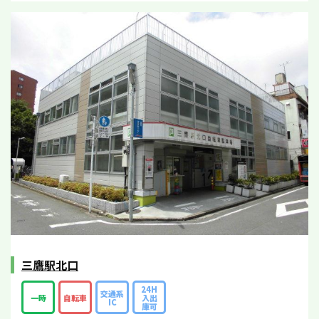
三鷹駅北口
24H
交通系
一時
自転車
入出
IC
庫可