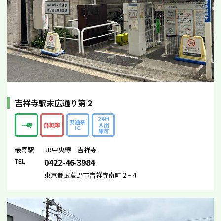
吉祥寺駅末広通り第２
24H
交通系
一時
自転車
入出
IC
庫可
最寄駅
JR中央線 吉祥寺
TEL
0422-46-3984
東京都武蔵野市吉祥寺南町２−４