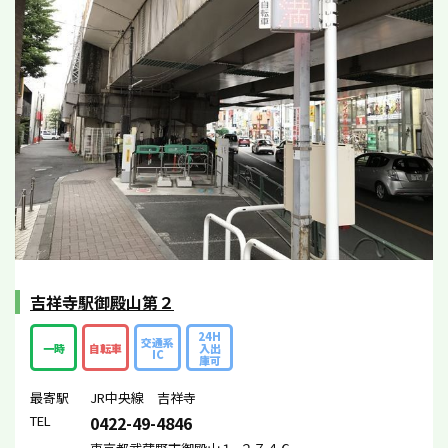
吉祥寺駅御殿山第２
24H
交通系
一時
自転車
入出
IC
庫可
最寄駅
JR中央線 吉祥寺
TEL
0422-49-4846