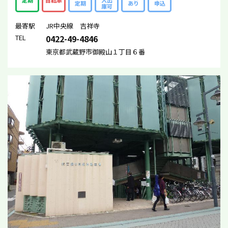
定期
自転車
入出
定期
あり
申込
庫可
最寄駅
JR中央線 吉祥寺
TEL
0422-49-4846
東京都武蔵野市御殿山１丁目６番