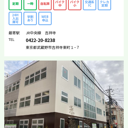
バイク
バイク
交通系
クレカ
定期
一時
自転車
中
小
IC
定期
24H
学割
WEB
入出
あり
申込
庫可
最寄駅
JR中央線 吉祥寺
TEL
0422-20-8238
東京都武蔵野市吉祥寺東町１−７