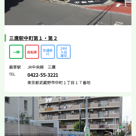
三鷹駅中町第１・第２
24H
交通系
一時
自転車
入出
IC
庫可
最寄駅
JR中央線 三鷹
TEL
0422-55-3221
東京都武蔵野市中町１丁目１７番地