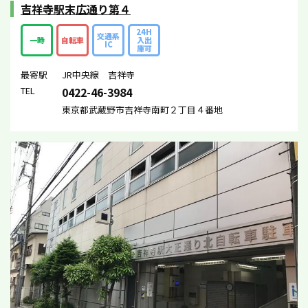
吉祥寺駅末広通り第４
24H
交通系
一時
自転車
入出
IC
庫可
最寄駅
JR中央線 吉祥寺
TEL
0422-46-3984
東京都武蔵野市吉祥寺南町２丁目４番地