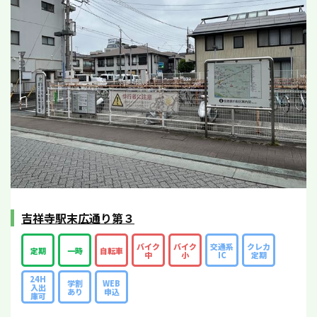
吉祥寺駅末広通り第３
バイク
バイク
交通系
クレカ
定期
一時
自転車
中
小
IC
定期
24H
学割
WEB
入出
あり
申込
庫可