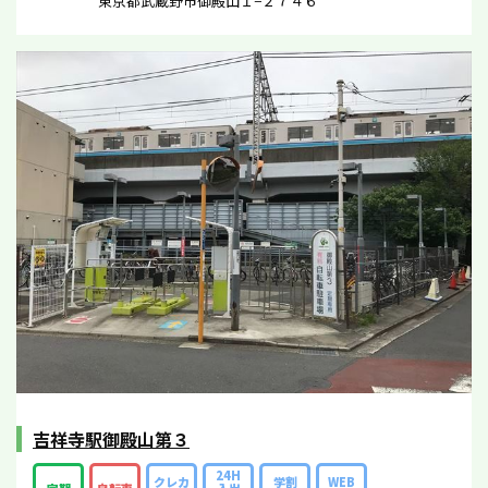
東京都武蔵野市御殿山１−２７４６
吉祥寺駅御殿山第３
24H
クレカ
学割
WEB