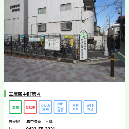
三鷹駅中町第４
24H
クレカ
学割
WEB
定期
自転車
入出
定期
あり
申込
庫可
最寄駅
JR中央線 三鷹
TEL
0422-55-3221