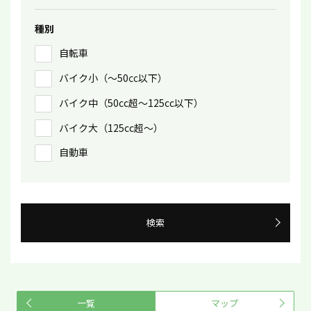
種別
自転車
バイク小（〜50㏄以下）
バイク中（50cc超〜125cc以下）
バイク大（125cc超〜）
自動車
検索
一覧
マップ