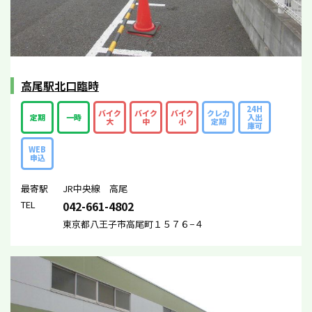
高尾駅北口臨時
24H
バイク
バイク
バイク
クレカ
定期
一時
入出
大
中
小
定期
庫可
WEB
申込
最寄駅
JR中央線 高尾
TEL
042-661-4802
東京都八王子市高尾町１５７６−４