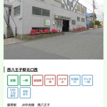
西八王子駅北口西
バイク
バイク
交通系
クレカ
定期
一時
自転車
中
小
IC
一時
24H
学割
入出
あり
庫可
最寄駅
JR中央線 西八王子