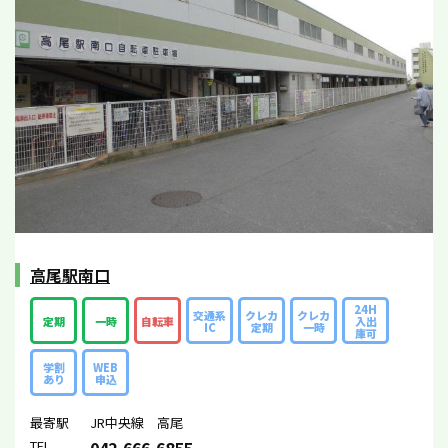
高尾駅南口
24H
交通系
クレカ
クレカ
定期
一時
自転車
入出
IC
定期
一時
庫可
学割
WEB
あり
申込
最寄駅
JR中央線 高尾
TEL