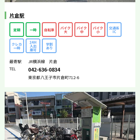
片倉駅
バイク
バイク
バイク
交通系
定期
一時
自転車
大
中
小
IC
24H
クレカ
学割
入出
一時
あり
庫可
最寄駅
JR横浜線 片倉
TEL
042-636-0834
東京都八王子市片倉町712-6