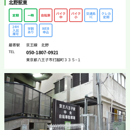
北野駅東
バイク
バイク
交通系
クレカ
定期
一時
自転車
中
小
IC
定期
24H
学割
WEB
入出
あり
申込
庫可
最寄駅
京王線 北野
TEL
050-1807-0921
東京都八王子市打越町３３５−１