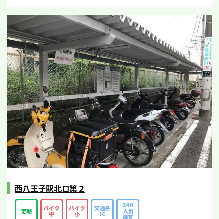
西八王子駅北口第２
24H
バイク
バイク
交通系
定期
入出
中
小
IC
庫可