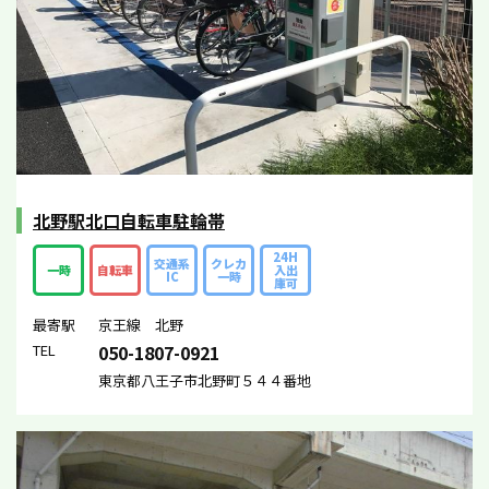
北野駅北口自転車駐輪帯
24H
交通系
クレカ
一時
自転車
入出
IC
一時
庫可
最寄駅
京王線 北野
TEL
050-1807-0921
東京都八王子市北野町５４４番地