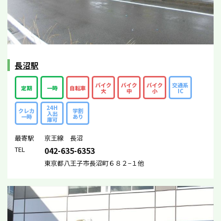
長沼駅
バイク
バイク
バイク
交通系
定期
一時
自転車
大
中
小
IC
24H
クレカ
学割
入出
一時
あり
庫可
最寄駅
京王線 長沼
TEL
042-635-6353
東京都八王子市長沼町６８２−１他