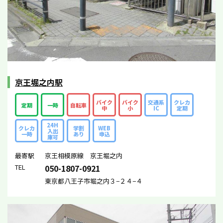
京王堀之内駅
バイク
バイク
交通系
クレカ
定期
一時
自転車
中
小
IC
定期
24H
クレカ
学割
WEB
入出
一時
あり
申込
庫可
最寄駅
京王相模原線 京王堀之内
TEL
050-1807-0921
東京都八王子市堀之内３−２４−４