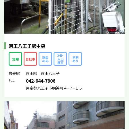
京王八王子駅中央
24H
現金
学割
定期
自転車
入出
のみ
あり
庫可
最寄駅
京王線 京王八王子
TEL
042-644-7906
東京都八王子市明神町４−７−１５