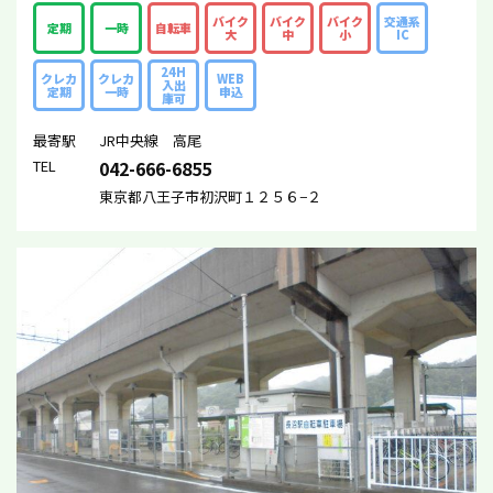
バイク
バイク
バイク
交通系
定期
一時
自転車
大
中
小
IC
24H
クレカ
クレカ
WEB
入出
定期
一時
申込
庫可
最寄駅
JR中央線 高尾
TEL
042-666-6855
東京都八王子市初沢町１２５６−２