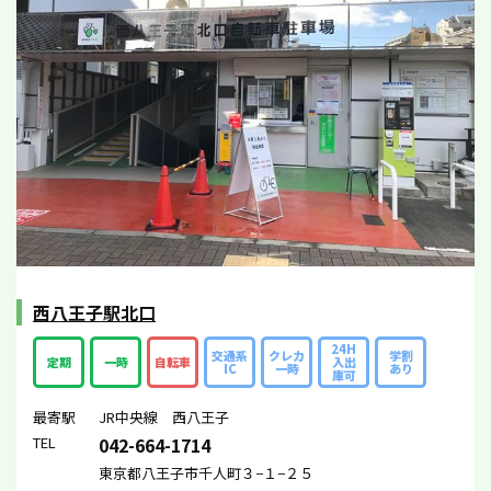
西八王子駅北口
24H
交通系
クレカ
学割
定期
一時
自転車
入出
IC
一時
あり
庫可
最寄駅
JR中央線 西八王子
TEL
042-664-1714
東京都八王子市千人町３−１−２５