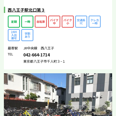
西八王子駅北口第３
バイク
バイク
交通系
クレカ
定期
一時
自転車
中
小
IC
一時
24H
学割
入出
あり
庫可
最寄駅
JR中央線 西八王子
TEL
042-664-1714
東京都八王子市千人町３−１