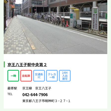
京王八王子駅中央第２
24H
交通系
クレカ
一時
自転車
入出
IC
一時
庫可
最寄駅
京王線 京王八王子
TEL
042-644-7906
東京都八王子市明神町３−２７−１