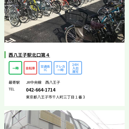
西八王子駅北口第４
24H
交通系
クレカ
一時
自転車
入出
IC
一時
庫可
最寄駅
JR中央線 西八王子
TEL
042-664-1714
東京都八王子市千人町三丁目１番３