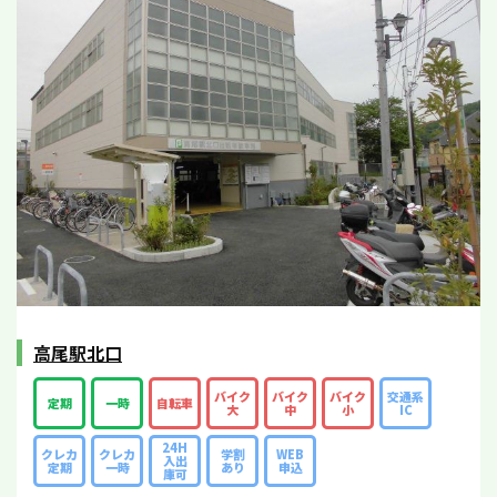
高尾駅北口
バイク
バイク
バイク
交通系
定期
一時
自転車
大
中
小
IC
24H
クレカ
クレカ
学割
WEB
入出
定期
一時
あり
申込
庫可