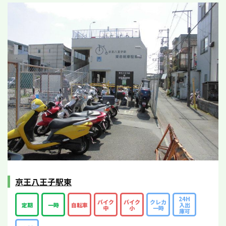
京王八王子駅東
24H
バイク
バイク
クレカ
定期
一時
自転車
入出
中
小
一時
庫可