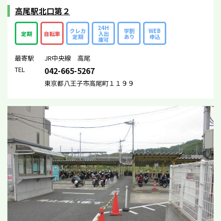
高尾駅北口第２
24H
クレカ
学割
WEB
定期
自転車
入出
定期
あり
申込
庫可
最寄駅
JR中央線 高尾
TEL
042-665-5267
東京都八王子市高尾町１１９９