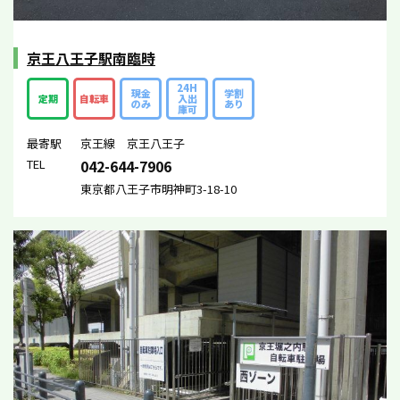
京王八王子駅南臨時
24H
現金
学割
定期
自転車
入出
のみ
あり
庫可
最寄駅
京王線 京王八王子
TEL
042-644-7906
東京都八王子市明神町3-18-10