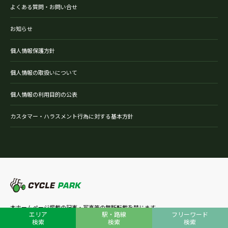
よくある質問・お問い合せ
お知らせ
個人情報保護方針
個人情報の取扱いについて
個人情報の利用目的の公表
カスタマー・ハラスメント行為に対する基本方針
本ホームページ掲載の記事・写真等の無断転載を禁じます。
エリア
駅・路線
フリーワード
©（公財）自転車駐車場整備センター
検索
検索
検索
〒103-0021