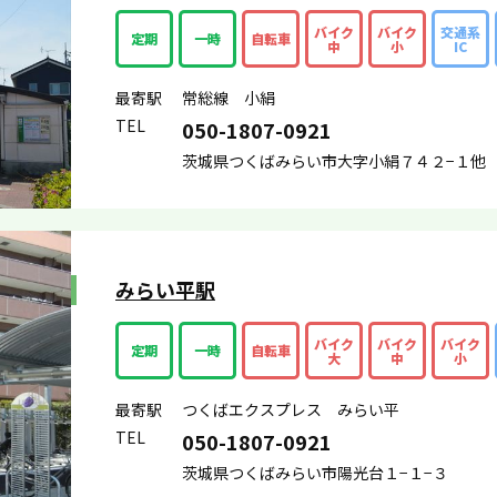
バイク
バイク
交通系
定期
一時
自転車
中
小
IC
最寄駅
常総線 小絹
TEL
050-1807-0921
茨城県つくばみらい市大字小絹７４２−１他
みらい平駅
バイク
バイク
バイク
定期
一時
自転車
大
中
小
最寄駅
つくばエクスプレス みらい平
TEL
050-1807-0921
茨城県つくばみらい市陽光台１−１−３