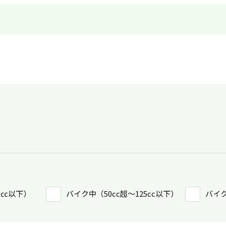
0㏄以下）
バイク中（50cc超〜125cc以下）
バイク