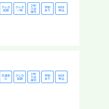
24H
クレカ
クレカ
学割
WEB
入出
定期
一時
あり
申込
庫可
24H
交通系
クレカ
学割
WEB
入出
IC
定期
あり
申込
庫可