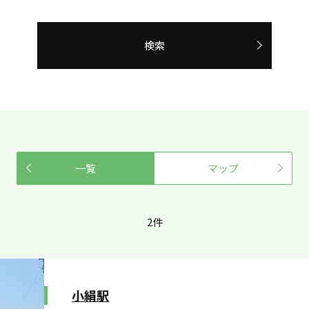
検索
一覧
マップ
2件
小絹駅