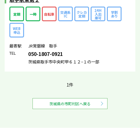
24H
交通系
クレカ
学割
定期
一時
自転車
入出
IC
定期
あり
庫可
WEB
申込
最寄駅
JR常磐線 取手
TEL
050-1807-0921
茨城県取手市中央町甲６１２−１の一部
1件
茨城県の市町村区へ戻る