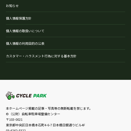
お知らせ
個人情報保護方針
個人情報の取扱いについて
個人情報の利用目的の公表
カスタマー・ハラスメント行為に対する基本方針
本ホームページ掲載の記事・写真等の無断転載を禁じます。
©（公財）自転車駐車場整備センター
〒103-0021
東京都中央区日本橋本石町4-6-7 日本橋日銀通りビル4F
03-6262-5322