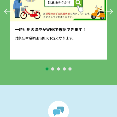
一時利用の満空がWEBで確認できます！
愛
に
対象駐車場は随時拡大予定となります。
2
す