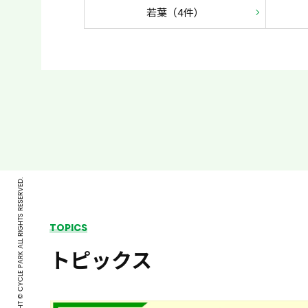
若葉（4件）
COPYRIGHT © CYCLE PARK ALL RIGHTS RESERVED.
TOPICS
トピックス