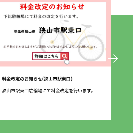
料金改定のお知らせ(狭山市駅東口)
保険
狭山市駅東口駐輪場にて料金改定を行います。
3月
させ