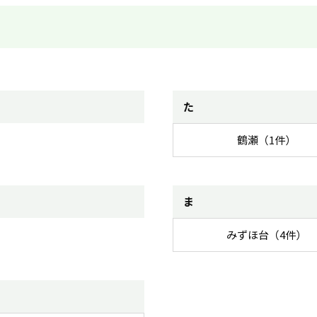
た
鶴瀬（1件）
ま
みずほ台（4件）