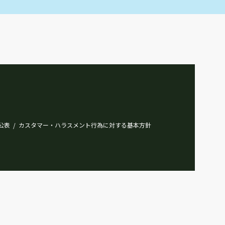
最寄駅
西武新宿線 東伏見
東伏見駅南口第１Ｂ
11
最寄駅
西武新宿線 東伏見
東伏見駅南口第２
12
公表
カスタマー・ハラスメント行為に対する基本方針
/
最寄駅
西武新宿線 東伏見
ひばりヶ丘駅北口
13
最寄駅
西武池袋線 ひばりヶ丘