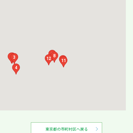
9
8
2
1
3
12
10
11
4
東京都の市町村区へ戻る