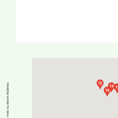
15
COPYRIGHT © CYCLE PARK ALL RIGHTS RESERVED.
14
1
16