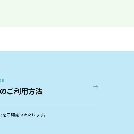
田無駅南口
7
最寄駅
西武新宿線 田無
東伏見駅北口第１
8
最寄駅
西武新宿線 東伏見
SE
のご利用方法
東伏見駅北口第２
9
最寄駅
西武新宿線 東伏見
れをご確認いただけます。
東伏見駅南口第１Ａ
10