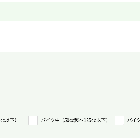
0㏄以下）
バイク中（50cc超〜125cc以下）
バイク