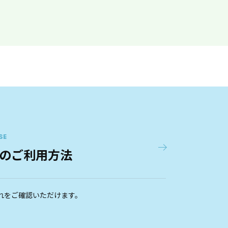
矢野口駅西
7
最寄駅
JR南武線 矢野口
若葉台駅前
8
最寄駅
京王相模原線 若葉台
SE
のご利用方法
れをご確認いただけます。