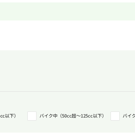
0㏄以下）
バイク中（50cc超〜125cc以下）
バイク