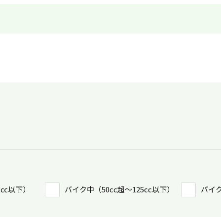
0㏄以下）
バイク中（50cc超〜125cc以下）
バイク