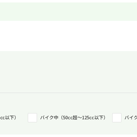
0㏄以下）
バイク中（50cc超〜125cc以下）
バイク