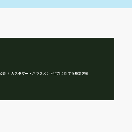
最寄駅
多摩モノレール 桜街道
桜街道駅第３公共
11
最寄駅
多摩モノレール 桜街道
桜街道駅第４公共
12
公表
カスタマー・ハラスメント行為に対する基本方針
/
最寄駅
多摩モノレール 桜街道
玉川上水駅第１公共
13
最寄駅
西武拝島線 玉川上水