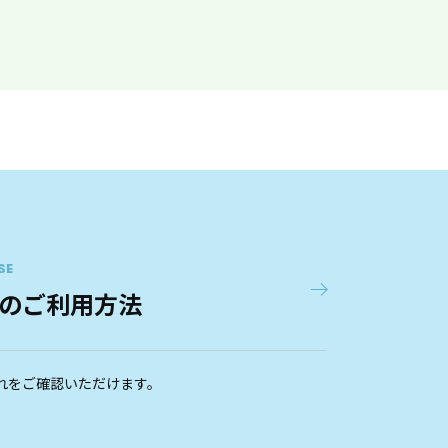
上北台駅第１０公共
7
最寄駅
多摩モノレール 上北台
上北台駅第８公共
8
最寄駅
多摩モノレール 上北台
SE
のご利用方法
桜街道駅第１公共
9
最寄駅
多摩モノレール 桜街道
れをご確認いただけます。
桜街道駅第２公共
10