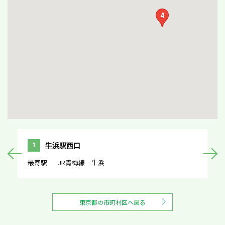
4
牛浜駅西口
1
最寄駅
JR青梅線 牛浜
最
東京都の市町村区へ戻る