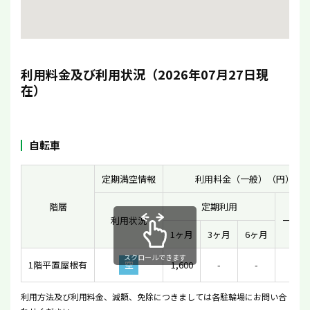
利用料金及び利用状況（2026年07月27日現
在）
自転車
定期満空情報
利用料金（一般）（円）
階層
定期利用
利用状況
一時利
1ヶ月
3ヶ月
6ヶ月
スクロールできます
1階平置屋根有
空
1,600
-
-
100
利用方法及び利用料金、減額、免除につきましては各駐輪場にお問い合