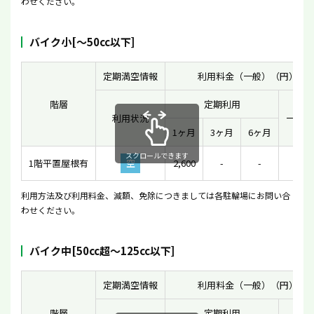
わせください。
バイク小[〜50cc以下]
定期満空情報
利用料金（一般）（円）
階層
定期利用
利用状況
一時利
1ヶ月
3ヶ月
6ヶ月
スクロールできます
1階平置屋根有
空
2,600
-
-
170
利用方法及び利用料金、減額、免除につきましては各駐輪場にお問い合
わせください。
バイク中[50cc超〜125cc以下]
定期満空情報
利用料金（一般）（円）
階層
定期利用