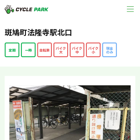
斑鳩町法隆寺駅北口
バイク
バイク
バイク
現金
定期
一時
自転車
大
中
小
のみ