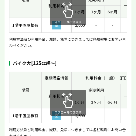
利用状況
一時利
1ヶ月
3ヶ月
6ヶ月
スクロールできます
1階平置屋根有
空
2,600
-
-
170
利用方法及び利用料金、減額、免除につきましては各駐輪場にお問い合
わせください。
バイク大[125cc超〜]
定期満空情報
利用料金（一般）（円）
階層
定期利用
利用状況
一時利
1ヶ月
3ヶ月
6ヶ月
スクロールできます
1階平置屋根有
空
2,600
-
-
170
利用方法及び利用料金、減額、免除につきましては各駐輪場にお問い合
わせください。