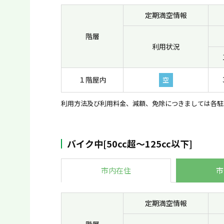
定期満空情報
階層
利用状況
１階屋内
空
利用方法及び利用料金、減額、免除につきましては各駐
バイク中[50cc超〜125cc以下]
市内在住
市
定期満空情報