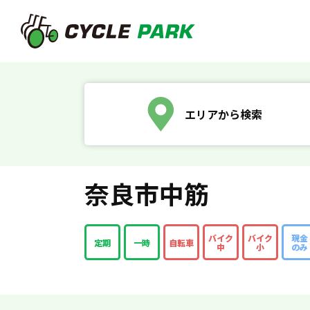
エリアから検索
奈良市中筋
バイク
バイク
現金
定期
一時
自転車
中
小
のみ