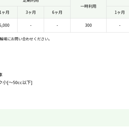
定期利用
一時利用
1ヶ月
3ヶ月
6ヶ月
1ヶ月
5,000
-
-
300
-
輪場にお問い合わせください。
車
小[〜50cc以下]