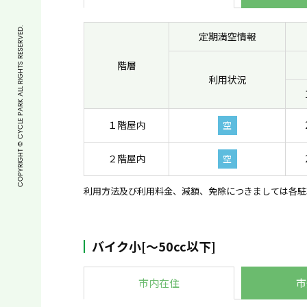
COPYRIGHT © CYCLE PARK ALL RIGHTS RESERVED.
定期満空情報
階層
利用状況
１階屋内
空
２階屋内
空
利用方法及び利用料金、減額、免除につきましては各駐
バイク小[〜50cc以下]
市内在住
市