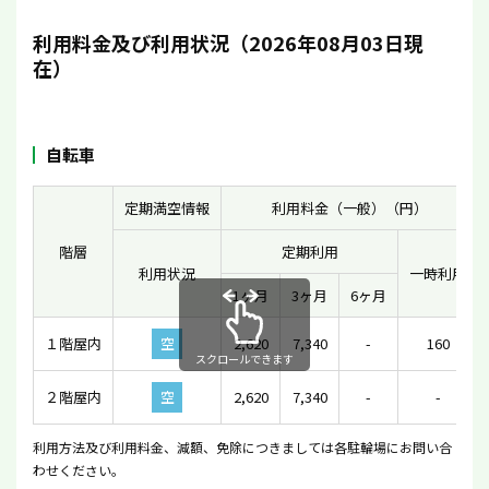
利用料金及び利用状況（2026年08月03日現
在）
自転車
定期満空情報
利用料金（一般）（円）
階層
定期利用
利用状況
一時利用
1ヶ月
3ヶ月
6ヶ月
１階屋内
空
2,620
7,340
-
160
スクロールできます
２階屋内
空
2,620
7,340
-
-
利用方法及び利用料金、減額、免除につきましては各駐輪場にお問い合
わせください。