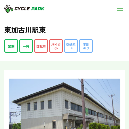
東加古川駅東
バイク
交通系
学割
定期
一時
自転車
小
IC
あり