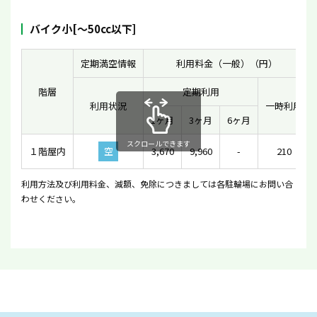
バイク小[〜50cc以下]
定期満空情報
利用料金（一般）（円）
階層
定期利用
利用状況
一時利用
1ヶ月
3ヶ月
6ヶ月
スクロールできます
１階屋内
空
3,670
9,960
-
210
利用方法及び利用料金、減額、免除につきましては各駐輪場にお問い合
わせください。