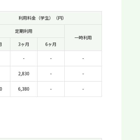
利用料金（学生）（円）
定期利用
一時利用
月
3ヶ月
6ヶ月
-
-
-
0
2,830
-
-
0
6,380
-
-