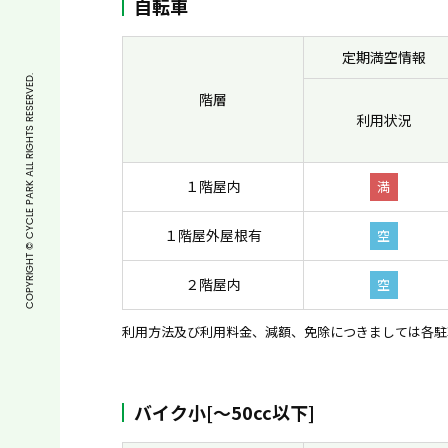
自転車
定期満空情報
COPYRIGHT © CYCLE PARK ALL RIGHTS RESERVED.
階層
利用状況
１階屋内
満
１階屋外屋根有
空
２階屋内
空
利用方法及び利用料金、減額、免除につきましては各駐
バイク小[〜50cc以下]