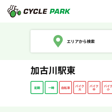
エリアから検索
加古川駅東
バイク
バイク
バイ
定期
一時
自転車
大
中
小