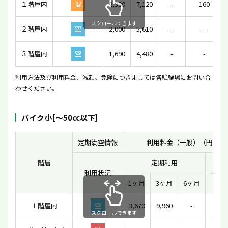
１階屋内
混
2,390
7,120
-
160
スクロールできます
２階屋内
空
2,000
5,610
-
-
３階屋内
空
1,690
4,480
-
-
利用方法及び利用料金、減額、免除につきましては各駐輪場にお問い合
わせください。
バイク小[〜50cc以下]
定期満空情報
利用料金（一般）（円）
階層
定期利用
利用状況
一時
1ヶ月
3ヶ月
6ヶ月
１階屋内
空
3,670
9,960
-
21
スクロールできます