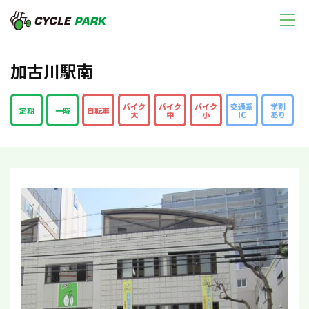
加古川駅南
バイク
バイク
バイク
交通系
学割
定期
一時
自転車
大
中
小
IC
あり