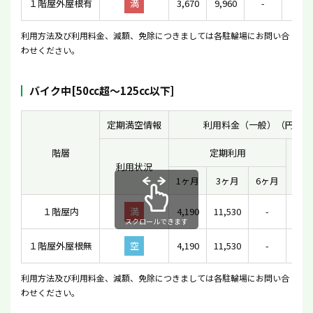
１階屋外屋根有
満
3,670
9,960
-
-
利用方法及び利用料金、減額、免除につきましては各駐輪場にお問い合
わせください。
バイク中[50cc超〜125cc以下]
定期満空情報
利用料金（一般）（円）
階層
定期利用
利用状況
一時
1ヶ月
3ヶ月
6ヶ月
１階屋内
満
4,190
11,530
-
スクロールできます
１階屋外屋根無
空
4,190
11,530
-
利用方法及び利用料金、減額、免除につきましては各駐輪場にお問い合
わせください。