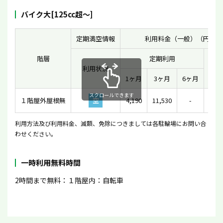
バイク大[125cc超〜]
定期満空情報
利用料金（一般）（円）
階層
定期利用
利用状況
一時
1ヶ月
3ヶ月
6ヶ月
スクロールできます
１階屋外屋根無
空
4,190
11,530
-
利用方法及び利用料金、減額、免除につきましては各駐輪場にお問い合
わせください。
一時利用無料時間
2時間まで無料：１階屋内：自転車