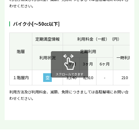
わせください。
バイク小[〜50cc以下]
定期満空情報
利用料金（一般）（円）
階層
定期利用
利用状況
一時利用
1ヶ月
3ヶ月
6ヶ月
スクロールできます
１階屋内
空
3,140
8,910
-
210
利用方法及び利用料金、減額、免除につきましては各駐輪場にお問い合
わせください。