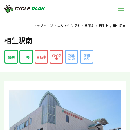
トップページ
/
エリアから探す
/
兵庫県
/
相生市
/ 相生駅南
相生駅南
バイク
現金
学割
定期
一時
自転車
小
のみ
あり