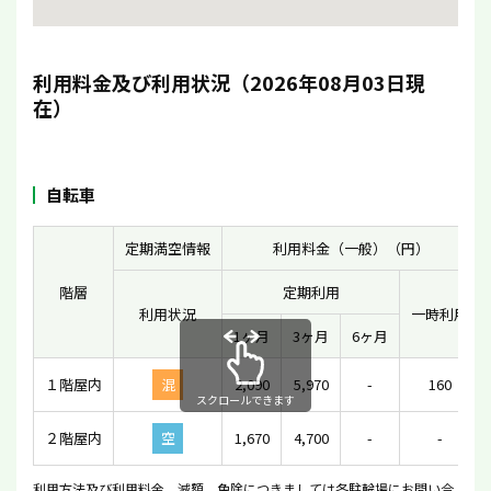
利用料金及び利用状況（2026年08月03日現
在）
自転車
定期満空情報
利用料金（一般）（円）
階層
定期利用
利用状況
一時利用
1ヶ月
3ヶ月
6ヶ月
１階屋内
混
2,090
5,970
-
160
スクロールできます
２階屋内
空
1,670
4,700
-
-
利用方法及び利用料金、減額、免除につきましては各駐輪場にお問い合