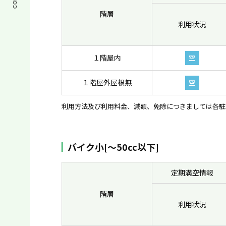
階層
利用状況
１階屋内
空
１階屋外屋根無
空
利用方法及び利用料金、減額、免除につきましては各駐
バイク小[〜50cc以下]
定期満空情報
階層
利用状況