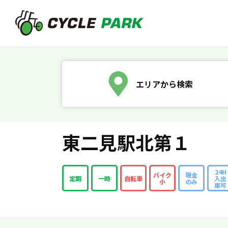
エリアから検索
東二見駅北第１
24H
バイク
現金
定期
一時
自転車
入出
小
のみ
庫可