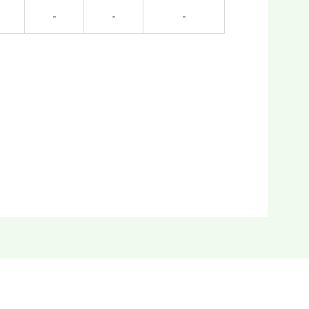
-
-
-