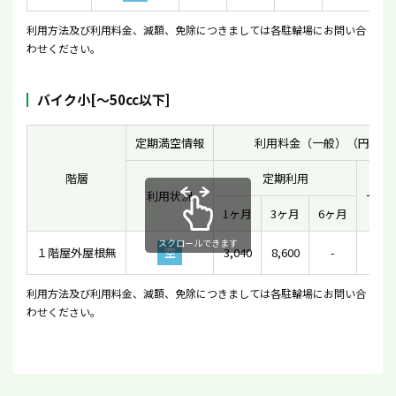
利用方法及び利用料金、減額、免除につきましては各駐輪場にお問い合
わせください。
バイク小[〜50cc以下]
定期満空情報
利用料金（一般）（円）
階層
定期利用
利用状況
一時
1ヶ月
3ヶ月
6ヶ月
スクロールできます
１階屋外屋根無
空
3,040
8,600
-
31
利用方法及び利用料金、減額、免除につきましては各駐輪場にお問い合
わせください。