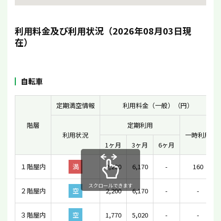
利用料金及び利用状況（2026年08月03日現
在）
自転車
定期満空情報
利用料金（一般）（円）
階層
定期利用
利用状況
一時利用
1ヶ月
3ヶ月
6ヶ月
１階屋内
満
2,200
6,170
-
160
スクロールできます
２階屋内
空
2,200
6,170
-
-
３階屋内
空
1,770
5,020
-
-