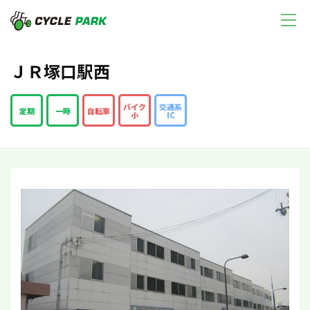
ＪＲ塚口駅西
バイク
交通系
定期
一時
自転車
小
IC