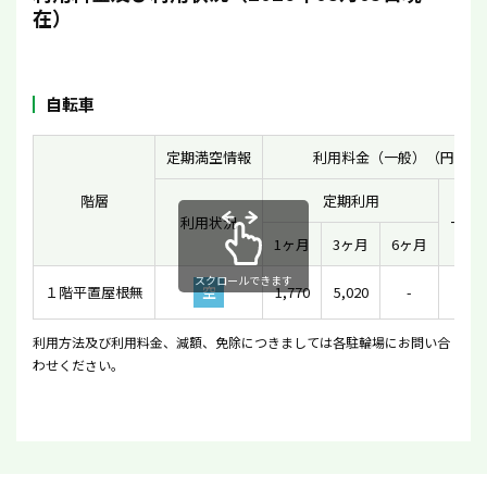
在）
自転車
定期満空情報
利用料金（一般）（円）
階層
定期利用
利用状況
一時
1ヶ月
3ヶ月
6ヶ月
スクロールできます
１階平置屋根無
空
1,770
5,020
-
-
利用方法及び利用料金、減額、免除につきましては各駐輪場にお問い合
わせください。