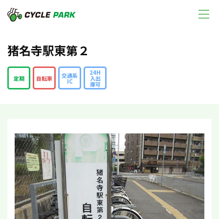
猪名寺駅東第２
24H
交通系
定期
自転車
入出
IC
庫可