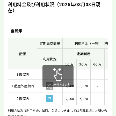
利用料金及び利用状況（2026年08月03日現
在）
自転車
定期満空情報
利用料金（一般）（円）
階層
定期利用
利用状況
一時
1ヶ月
3ヶ月
6ヶ月
１階屋内
-
-
-
-
16
スクロールできます
受付
１階屋外屋根有
2,200
6,170
-
16
中止
２階屋内
空
2,200
6,170
-
-
利用方法及び利用料金、減額、免除につきましては各駐輪場にお問い合
わせください。