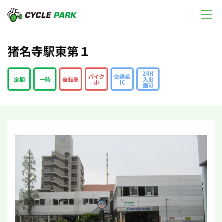
猪名寺駅東第１
24H
バイク
交通系
定期
一時
自転車
入出
小
IC
庫可