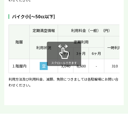
バイク小[〜50cc以下]
定期満空情報
利用料金（一般）（円）
階層
定期利用
利用状況
一時利用
1ヶ月
3ヶ月
6ヶ月
スクロールできます
１階屋内
空
3,040
8,600
-
310
利用方法及び利用料金、減額、免除につきましては各駐輪場にお問い合
わせください。