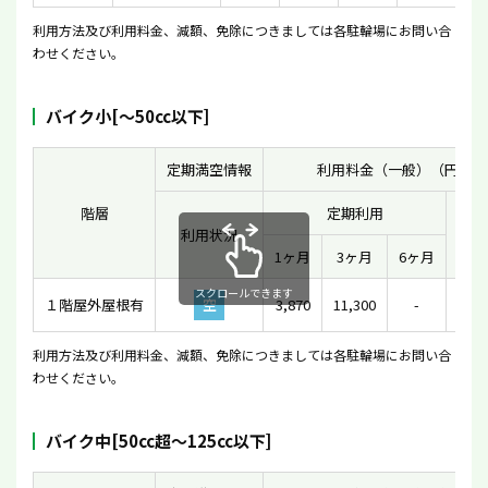
利用方法及び利用料金、減額、免除につきましては各駐輪場にお問い合
わせください。
バイク小[〜50cc以下]
定期満空情報
利用料金（一般）（円）
階層
定期利用
利用状況
一時
1ヶ月
3ヶ月
6ヶ月
スクロールできます
１階屋外屋根有
空
3,870
11,300
-
2
利用方法及び利用料金、減額、免除につきましては各駐輪場にお問い合
わせください。
バイク中[50cc超〜125cc以下]