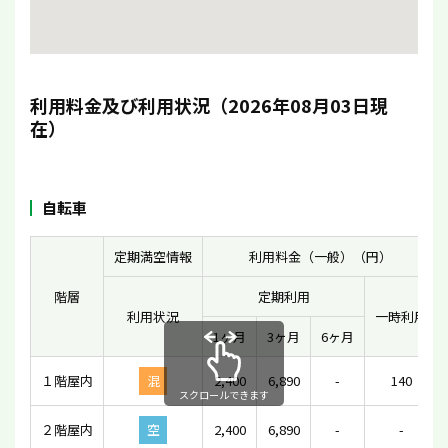
利用料金及び利用状況（2026年08月03日現
在）
自転車
定期満空情報
利用料金（一般）（円）
階層
定期利用
利用状況
一時利用
1ヶ月
3ヶ月
6ヶ月
１階屋内
混
2,400
6,890
-
140
スクロールできます
２階屋内
空
2,400
6,890
-
-