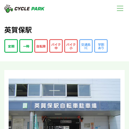
英賀保駅
バイク
バイク
交通系
学割
定期
一時
自転車
中
小
IC
あり