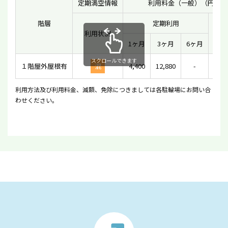
定期満空情報
利用料金（一般）（円）
階層
定期利用
利用状況
一時
1ヶ月
3ヶ月
6ヶ月
スクロールできます
１階屋外屋根有
混
4,400
12,880
-
利用方法及び利用料金、減額、免除につきましては各駐輪場にお問い合
わせください。