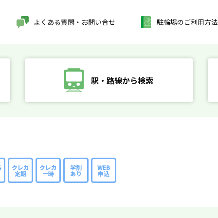
よくある質問・お問い合せ
駐輪場のご利用方法
駅・路線から検索
系
クレカ
クレカ
学割
WEB
定期
一時
あり
申込