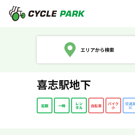
エリアから検索
喜志駅地下
レン
バイク
交通
定期
一時
自転車
タル
小
IC