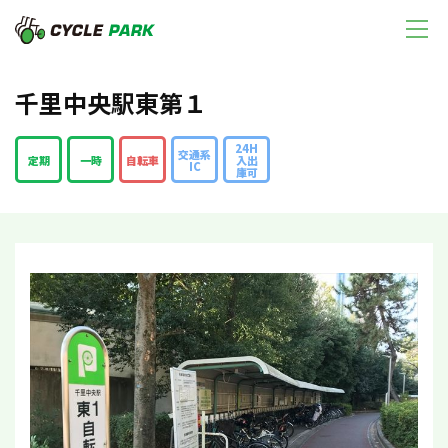
千里中央駅東第１
24H
交通系
定期
一時
自転車
入出
IC
庫可