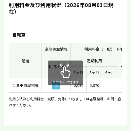
利用料金及び利用状況（2026年08月03日現
在）
自転車
定期満空情報
利用料金（一般）（円）
階層
定期利用
利用状況
一時
1ヶ月
3ヶ月
6ヶ月
スクロールできます
１階平置屋根有
空
2,090
5,970
-
11
利用方法及び利用料金、減額、免除につきましては各駐輪場にお問い合
わせください。