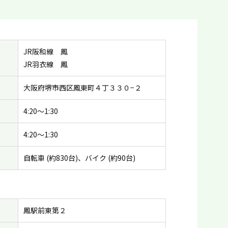
JR阪和線 鳳
JR羽衣線 鳳
大阪府堺市西区鳳東町４丁３３０−２
4:20〜1:30
4:20〜1:30
自転車 (約830台)、バイク (約90台)
鳳駅前東第２