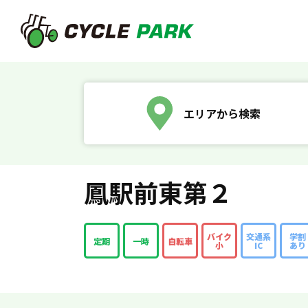
エリアから検索
鳳駅前東第２
バイク
交通系
学割
定期
一時
自転車
小
IC
あり