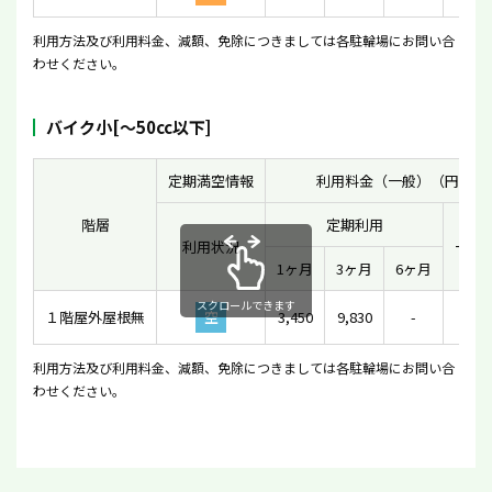
利用方法及び利用料金、減額、免除につきましては各駐輪場にお問い合
わせください。
バイク小[〜50cc以下]
定期満空情報
利用料金（一般）（円）
階層
定期利用
利用状況
一時
1ヶ月
3ヶ月
6ヶ月
スクロールできます
１階屋外屋根無
空
3,450
9,830
-
26
利用方法及び利用料金、減額、免除につきましては各駐輪場にお問い合
わせください。