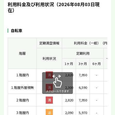
利用料金及び利用状況（2026年08月03日現
在）
自転車
定期満空情報
利用料金（一般）（円）
階層
定期利用
利用状況
一時
1ヶ月
3ヶ月
6ヶ月
１階屋内
満
2,820
7,950
-
16
１階屋外屋根無
満
2,300
6,590
-
16
スクロールできます
２階屋内
満
2,820
7,950
-
-
３階屋内
混
2,090
5,970
-
-