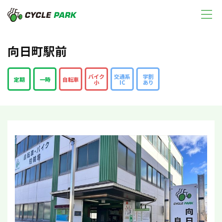
向日町駅前
バイク
交通系
学割
定期
一時
自転車
小
IC
あり