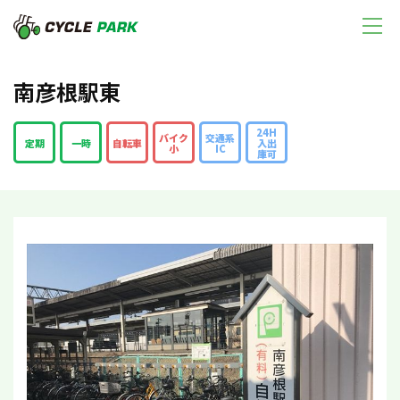
南彦根駅東
24H
バイク
交通系
定期
一時
自転車
入出
小
IC
庫可