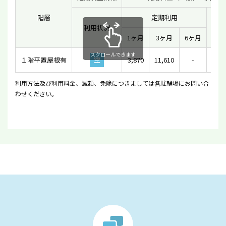
階層
定期利用
利用状況
一時
1ヶ月
3ヶ月
6ヶ月
スクロールできます
１階平置屋根有
空
3,870
11,610
-
2
利用方法及び利用料金、減額、免除につきましては各駐輪場にお問い合
わせください。