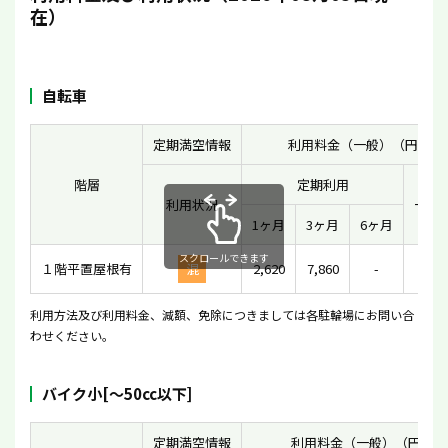
在）
自転車
定期満空情報
利用料金（一般）（円）
階層
定期利用
利用状況
一時
1ヶ月
3ヶ月
6ヶ月
スクロールできます
１階平置屋根有
混
2,620
7,860
-
16
利用方法及び利用料金、減額、免除につきましては各駐輪場にお問い合
わせください。
バイク小[〜50cc以下]
定期満空情報
利用料金（一般）（円）