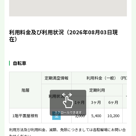
利用料金及び利用状況（2026年08月03日現
在）
自転車
定期満空情報
利用料金（一般）（円）
階層
定期利用
利用状況
一時
1ヶ月
3ヶ月
6ヶ月
スクロールできます
1階平置屋根有
空
2,000
5,400
10,200
10
利用方法及び利用料金、減額、免除につきましては各駐輪場にお問い合
わせください。