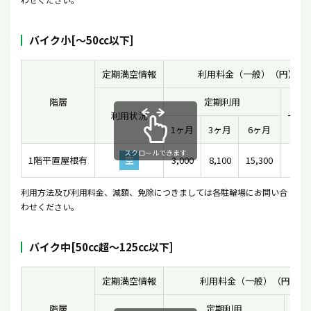
バイク小[〜50cc以下]
定期満空情報
利用料金（一般）（円）
階層
定期利用
利用状況
一時
1ヶ月
3ヶ月
6ヶ月
スクロールできます
1階平置屋根有
空
3,000
8,100
15,300
20
利用方法及び利用料金、減額、免除につきましては各駐輪場にお問い合
わせください。
バイク中[50cc超〜125cc以下]
定期満空情報
利用料金（一般）（円）
階層
定期利用