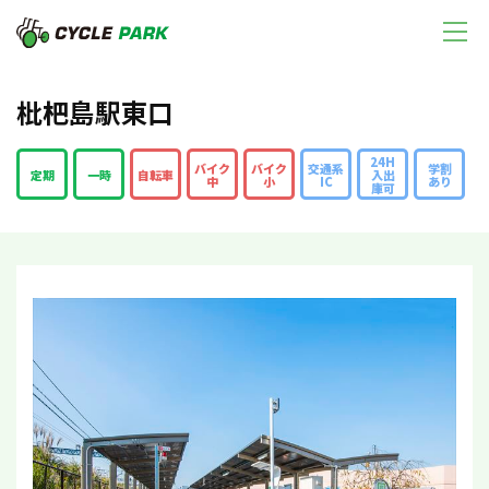
枇杷島駅東口
24H
バイク
バイク
交通系
学割
定期
一時
自転車
入出
中
小
IC
あり
庫可