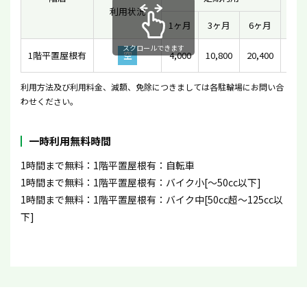
利用状況
一時
1ヶ月
3ヶ月
6ヶ月
スクロールできます
1階平置屋根有
空
4,000
10,800
20,400
2
利用方法及び利用料金、減額、免除につきましては各駐輪場にお問い合
わせください。
一時利用無料時間
1時間まで無料：1階平置屋根有：自転車
1時間まで無料：1階平置屋根有：バイク小[〜50cc以下]
1時間まで無料：1階平置屋根有：バイク中[50cc超〜125cc以
下]