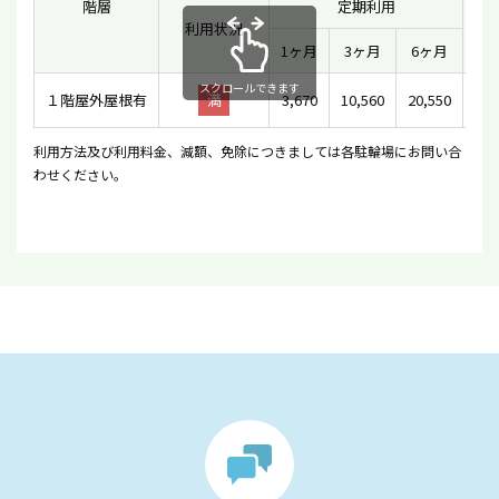
階層
定期利用
利用状況
一
1ヶ月
3ヶ月
6ヶ月
スクロールできます
１階屋外屋根有
満
3,670
10,560
20,550
利用方法及び利用料金、減額、免除につきましては各駐輪場にお問い合
わせください。