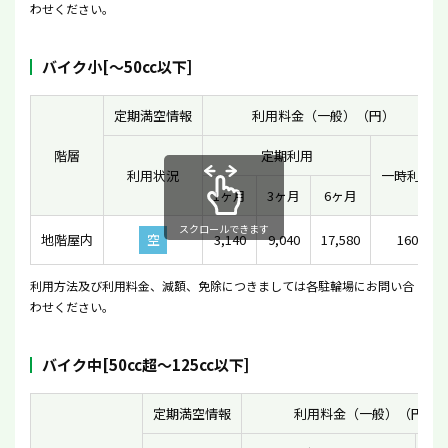
わせください。
バイク小[〜50cc以下]
定期満空情報
利用料金（一般）（円）
階層
定期利用
利用状況
一時利用
1ヶ月
3ヶ月
6ヶ月
スクロールできます
地階屋内
空
3,140
9,040
17,580
160
利用方法及び利用料金、減額、免除につきましては各駐輪場にお問い合
わせください。
バイク中[50cc超〜125cc以下]
定期満空情報
利用料金（一般）（円）