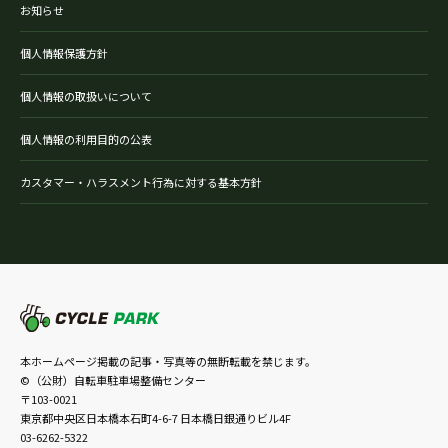
お知らせ
個人情報保護方針
個人情報の取扱いについて
個人情報の利用目的の公表
カスタマー・ハラスメント行為に対する基本方針
本ホームページ掲載の記事・写真等の無断転載を禁じます。
©（公財）自転車駐車場整備センター
〒103-0021
東京都中央区日本橋本石町4-6-7 日本橋日銀通りビル4F
03-6262-5322