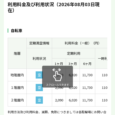
利用料金及び利用状況（2026年08月03日現
在）
自転車
定期満空情報
利用料金（一般）（円）
階層
定期利用
利用状況
一時利用
1ヶ月
3ヶ月
6ヶ月
地階屋内
空
2,090
6,020
11,730
110
スクロールできます
１階屋内
空
2,090
6,020
11,730
110
２階屋内
空
2,090
6,020
11,730
110
利用方法及び利用料金、減額、免除につきましては各駐輪場にお問い合