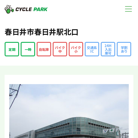
春日井市春日井駅北口
24H
バイク
バイク
交通系
学割
定期
一時
自転車
入出
中
小
IC
あり
庫可