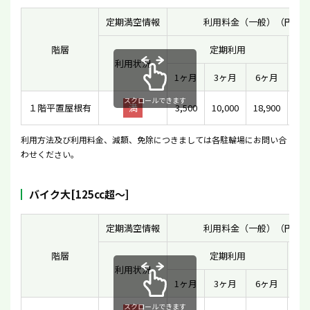
定期満空情報
利用料金（一般）（円）
階層
定期利用
利用状況
一
1ヶ月
3ヶ月
6ヶ月
スクロールできます
１階平置屋根有
満
3,500
10,000
18,900
利用方法及び利用料金、減額、免除につきましては各駐輪場にお問い合
わせください。
バイク大[125cc超〜]
定期満空情報
利用料金（一般）（円）
階層
定期利用
利用状況
一
1ヶ月
3ヶ月
6ヶ月
スクロールできます