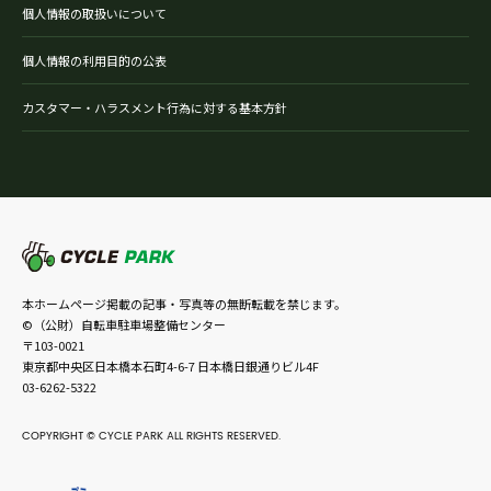
個人情報の取扱いについて
個人情報の利用目的の公表
カスタマー・ハラスメント行為に対する基本方針
本ホームページ掲載の記事・写真等の無断転載を禁じます。
©（公財）自転車駐車場整備センター
〒103-0021
東京都中央区日本橋本石町4-6-7 日本橋日銀通りビル4F
03-6262-5322
COPYRIGHT © CYCLE PARK ALL RIGHTS RESERVED.