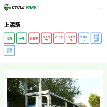
上溝駅
24H
バイク
バイク
バイク
交通系
定期
一時
自転車
入出
大
中
小
IC
庫可
学割
あり