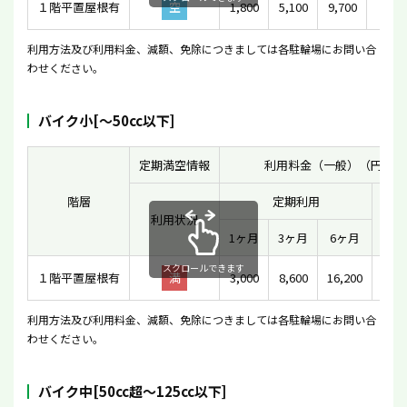
１階平置屋根有
空
1,800
5,100
9,700
10
利用方法及び利用料金、減額、免除につきましては各駐輪場にお問い合
わせください。
バイク小[〜50cc以下]
定期満空情報
利用料金（一般）（円）
階層
定期利用
利用状況
一時
1ヶ月
3ヶ月
6ヶ月
スクロールできます
１階平置屋根有
満
3,000
8,600
16,200
2
利用方法及び利用料金、減額、免除につきましては各駐輪場にお問い合
わせください。
バイク中[50cc超〜125cc以下]