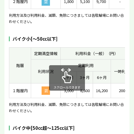
２階屋内
空
1,800
5,100
9,700
-
利用方法及び利用料金、減額、免除につきましては各駐輪場にお問い合
わせください。
バイク小[〜50cc以下]
定期満空情報
利用料金（一般）（円）
階層
定期利用
利用状況
一時利用
1ヶ月
3ヶ月
6ヶ月
スクロールできます
１階屋内
混
3,000
8,600
16,200
200
利用方法及び利用料金、減額、免除につきましては各駐輪場にお問い合
わせください。
バイク中[50cc超〜125cc以下]