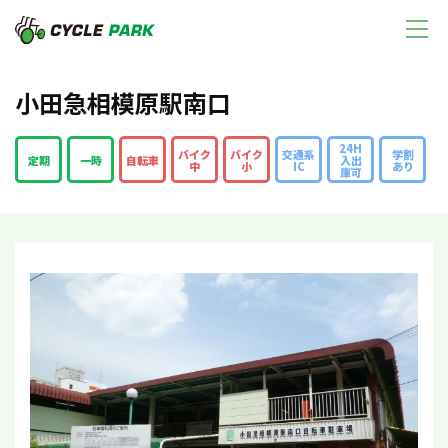
小田急相模原駅南口
24H
バイク
バイク
交通系
学割
定期
一時
自転車
入出
中
小
IC
あり
庫可