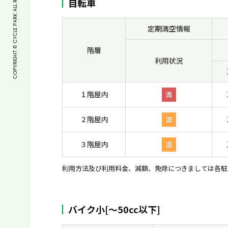
COPYRIGHT © CYCLE PARK ALL RIGHTS RESERVED.
自転車
定期満空情報
階層
利用状況
１階屋内
満
２階屋内
混
３階屋内
混
利用方法及び利用料金、減額、免除につきましては各駐
バイク小[〜50cc以下]