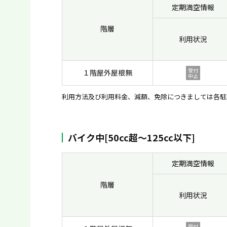
定期満空情報
階層
利用状況
受付
１階屋外屋根無
中止
利用方法及び利用料金、減額、免除につきましては各駐
バイク中[50cc超〜125cc以下]
定期満空情報
階層
利用状況
受付