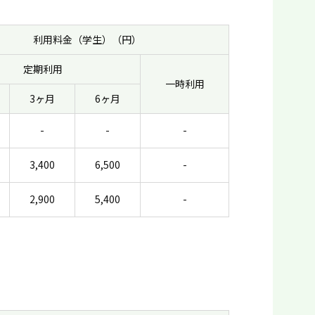
利用料金（学生）（円）
定期利用
一時利用
3ヶ月
6ヶ月
-
-
-
3,400
6,500
-
2,900
5,400
-