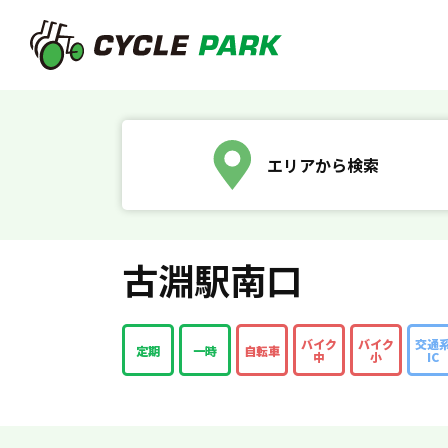
エリアから検索
古淵駅南口
バイク
バイク
交通
定期
一時
自転車
中
小
IC