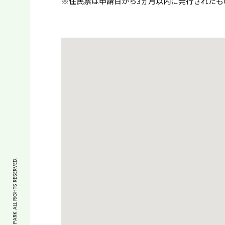
※住民票は申請日から3ヵ月以内に発行されたも
COPYRIGHT © CYCLE PARK ALL RIGHTS RESERVED.