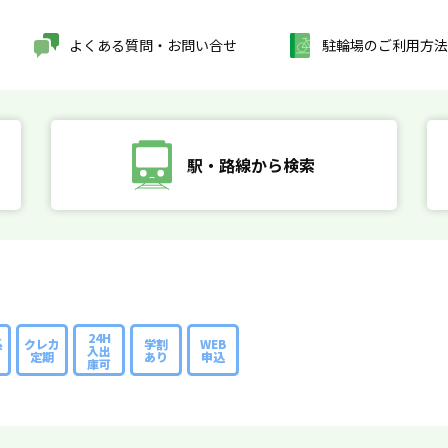
よくある質問・お問い合せ
駐輪場のご利用方法
駅・路線から検索
24H
系
クレカ
学割
WEB
入出
定期
あり
申込
庫可