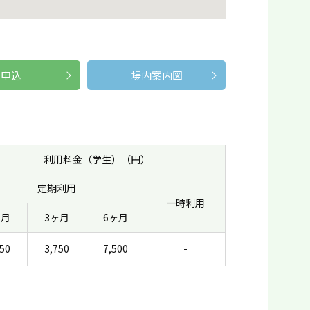
申込
場内案内図
利用料金（学生）（円）
定期利用
一時利用
ヶ月
3ヶ月
6ヶ月
250
3,750
7,500
-