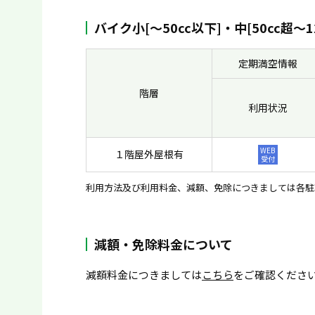
バイク小[〜50cc以下]・中[50cc超〜1
定期満空情報
階層
利用状況
WEB
１階屋外屋根有
受付
利用方法及び利用料金、減額、免除につきましては各駐
減額・免除料金について
減額料金につきましては
こちら
をご確認くださ