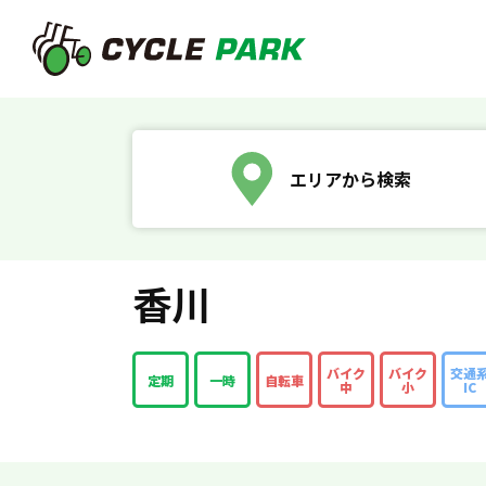
エリアから検索
香川
バイク
バイク
交通
定期
一時
自転車
中
小
IC