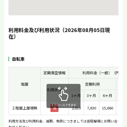
利用料金及び利用状況（2026年08月05日現
在）
自転車
定期満空情報
利用料金（一般）（円）
階層
定期利用
利用状況
一時
1ヶ月
3ヶ月
6ヶ月
スクロールできます
２階屋上屋根無
満
2,610
7,830
15,660
利用方法及び利用料金、減額、免除につきましては各駐輪場にお問い合
わせください。