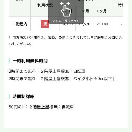
利用状況
一時利用
1ヶ月
3ヶ月
6ヶ月
スクロールできます
１階屋内
満
4,190
12,570
25,140
-
利用方法及び利用料金、減額、免除につきましては各駐輪場にお問い合
わせください。
一時利用無料時間
2時間まで無料：２階屋上屋根無：自転車
2時間まで無料：２階屋上屋根無：バイク小[〜50cc以下]
時間制詳細
50円/8H：２階屋上屋根無：自転車