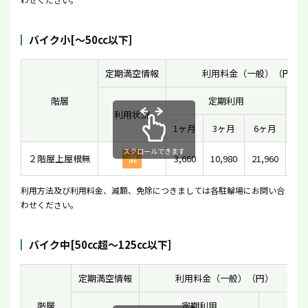
バイク小[〜50cc以下]
定期満空情報
利用料金（一般）（円）
階層
定期利用
利用状況
一
1ヶ月
3ヶ月
6ヶ月
スクロールできます
２階屋上屋根無
混
3,660
10,980
21,960
利用方法及び利用料金、減額、免除につきましては各駐輪場にお問い合
わせください。
バイク中[50cc超〜125cc以下]
定期満空情報
利用料金（一般）（円）
階層
定期利用