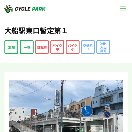
大船駅東口暫定第１
24H
バイク
バイク
交通系
定期
一時
自転車
入出
中
小
IC
庫可