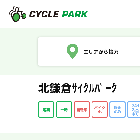
エリアから検索
北鎌倉ｻｲｸﾙﾊﾟｰｸ
24H
バイク
現金
定期
一時
自転車
入出
小
のみ
庫可