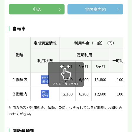
申込
場内案内図
自転車
定期満空情報
利用料金（一般）（円）
階層
定期利用
利用状況
一時利用
1ヶ月
3ヶ月
6ヶ月
WEB
１階屋内
2,300
6,900
13,800
100
受付
スクロールできます
WEB
２階屋内
2,100
6,300
12,600
100
受付
利用方法及び利用料金、減額、免除につきましては各駐輪場にお問い合
わせください。
回数券情報