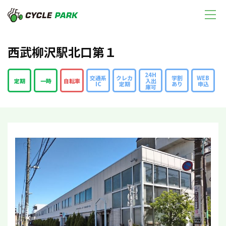
西武柳沢駅北口第１
24H
交通系
クレカ
学割
WEB
定期
一時
自転車
入出
IC
定期
あり
申込
庫可