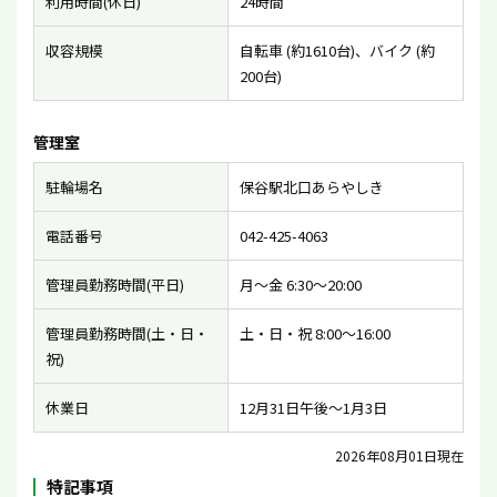
利用時間(休日)
24時間
収容規模
自転車 (約1610台)、バイク (約
200台)
管理室
駐輪場名
保谷駅北口あらやしき
電話番号
042-425-4063
管理員勤務時間(平日)
月〜金 6:30〜20:00
管理員勤務時間(土・日・
土・日・祝 8:00〜16:00
祝)
休業日
12月31日午後〜1月3日
2026年08月01日現在
特記事項