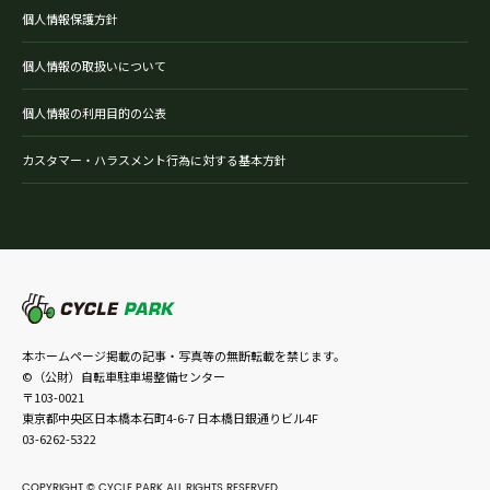
個人情報保護方針
個人情報の取扱いについて
個人情報の利用目的の公表
カスタマー・ハラスメント行為に対する基本方針
本ホームページ掲載の記事・写真等の無断転載を禁じます。
©（公財）自転車駐車場整備センター
〒103-0021
東京都中央区日本橋本石町4-6-7 日本橋日銀通りビル4F
03-6262-5322
COPYRIGHT © CYCLE PARK ALL RIGHTS RESERVED.