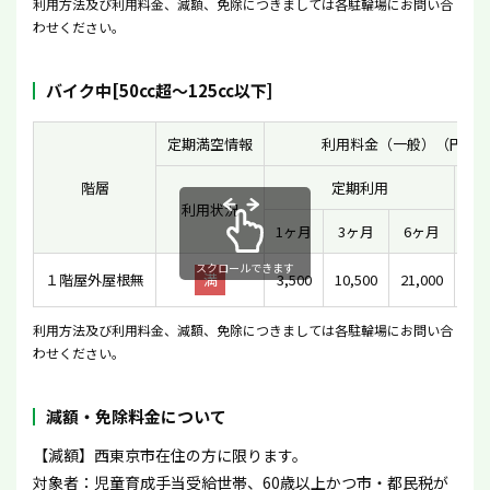
利用方法及び利用料金、減額、免除につきましては各駐輪場にお問い合
わせください。
バイク中[50cc超〜125cc以下]
定期満空情報
利用料金（一般）（円）
階層
定期利用
利用状況
一
1ヶ月
3ヶ月
6ヶ月
スクロールできます
１階屋外屋根無
満
3,500
10,500
21,000
利用方法及び利用料金、減額、免除につきましては各駐輪場にお問い合
わせください。
減額・免除料金について
【減額】西東京市在住の方に限ります。
対象者：児童育成手当受給世帯、60歳以上かつ市・都民税が