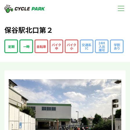
保谷駅北口第２
24H
バイク
バイク
交通系
学割
定期
一時
自転車
入出
中
小
IC
あり
庫可