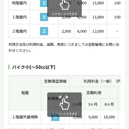
地階屋内
空
2,300
6,900
13,800
100
スクロールできます
１階屋内
空
2,300
6,900
13,800
100
２階屋内
空
2,000
6,000
12,000
-
利用方法及び利用料金、減額、免除につきましては各駐輪場にお問い合
わせください。
バイク小[〜50cc以下]
定期満空情報
利用料金（一般）（円）
階層
定期利用
利用状況
一時
1ヶ月
3ヶ月
6ヶ月
スクロールできます
１階屋外屋根無
空
3,000
9,000
18,000
2