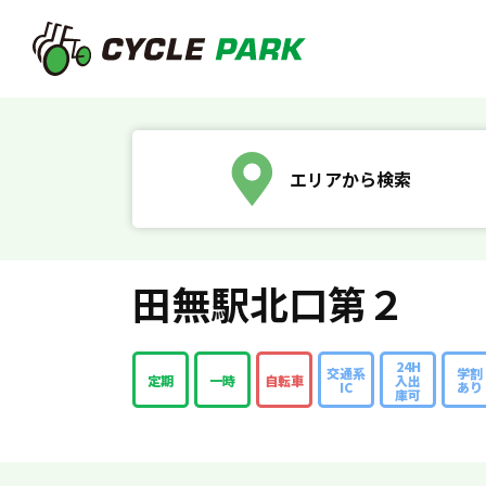
エリアから検索
田無駅北口第２
24H
交通系
学割
定期
一時
自転車
入出
IC
あり
庫可