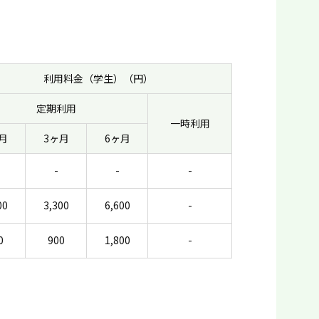
利用料金（学生）（円）
定期利用
一時利用
月
3ヶ月
6ヶ月
-
-
-
00
3,300
6,600
-
0
900
1,800
-