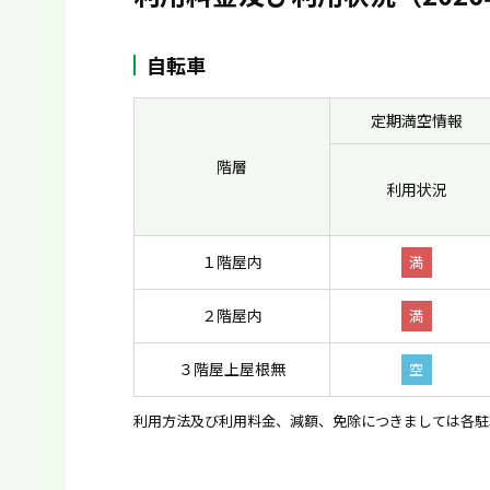
自転車
定期満空情報
階層
利用状況
１階屋内
満
２階屋内
満
３階屋上屋根無
空
利用方法及び利用料金、減額、免除につきましては各駐